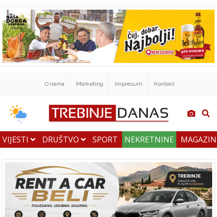
O nama
Marketing
Impresum
Kontakt
VIJESTI
DRUŠTVO
SPORT
NEKRETNINE
MAGAZI