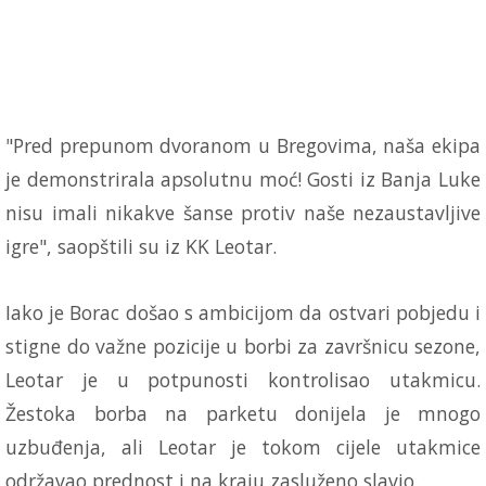
"Pred prepunom dvoranom u Bregovima, naša ekipa
je demonstrirala apsolutnu moć! Gosti iz Banja Luke
nisu imali nikakve šanse protiv naše nezaustavljive
igre", saopštili su iz KK Leotar.
Iako je Borac došao s ambicijom da ostvari pobjedu i
stigne do važne pozicije u borbi za završnicu sezone,
Leotar je u potpunosti kontrolisao utakmicu.
Žestoka borba na parketu donijela je mnogo
uzbuđenja, ali Leotar je tokom cijele utakmice
održavao prednost i na kraju zasluženo slavio.