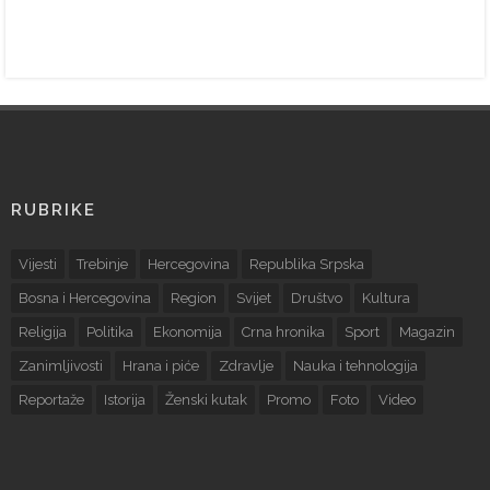
RUBRIKE
Vijesti
Trebinje
Hercegovina
Republika Srpska
Bosna i Hercegovina
Region
Svijet
Društvo
Kultura
Religija
Politika
Ekonomija
Crna hronika
Sport
Magazin
Zanimljivosti
Hrana i piće
Zdravlje
Nauka i tehnologija
Reportaže
Istorija
Ženski kutak
Promo
Foto
Video