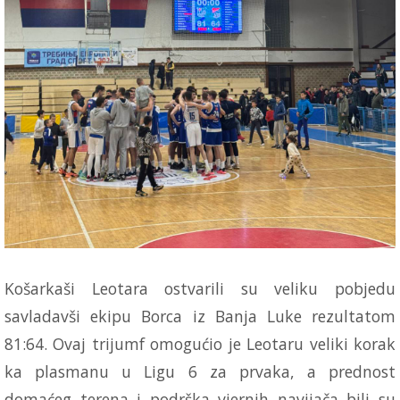
Košarkaši Leotara ostvarili su veliku pobjedu
savladavši ekipu Borca iz Banja Luke rezultatom
81:64. Ovaj trijumf omogućio je Leotaru veliki korak
ka plasmanu u Ligu 6 za prvaka, a prednost
domaćeg terena i podrška vjernih navijača bili su