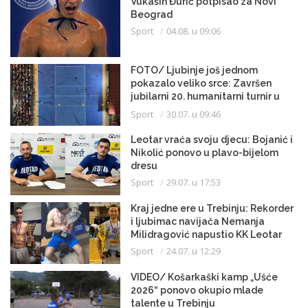
Vukašin Đurić potpisao za Novi
Beograd
Sport
04.08. u 09:06
FOTO/ Ljubinje još jednom
pokazalo veliko srce: Završen
jubilarni 20. humanitarni turnir u
malom fudbalu
Sport
30.07. u 09:46
Leotar vraća svoju djecu: Bojanić i
Nikolić ponovo u plavo-bijelom
dresu
Sport
29.07. u 17:53
Kraj jedne ere u Trebinju: Rekorder
i ljubimac navijača Nemanja
Milidragović napustio KK Leotar
Sport
24.07. u 12:29
VIDEO/ Košarkaški kamp „Ušće
2026“ ponovo okupio mlade
talente u Trebinju