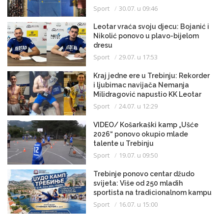
malom fudbalu
Sport
30.07. u 09:46
Leotar vraća svoju djecu: Bojanić i
Nikolić ponovo u plavo-bijelom
dresu
Sport
29.07. u 17:53
Kraj jedne ere u Trebinju: Rekorder
i ljubimac navijača Nemanja
Milidragović napustio KK Leotar
Sport
24.07. u 12:29
VIDEO/ Košarkaški kamp „Ušće
2026“ ponovo okupio mlade
talente u Trebinju
Sport
19.07. u 09:50
Trebinje ponovo centar džudo
svijeta: Više od 250 mladih
sportista na tradicionalnom kampu
Sport
16.07. u 15:00