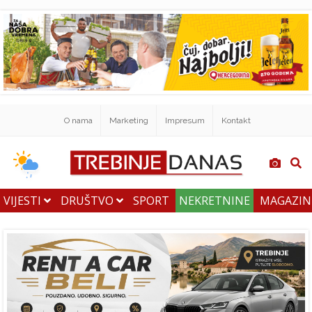
O nama
Marketing
Impresum
Kontakt
VIJESTI
DRUŠTVO
SPORT
NEKRETNINE
MAGAZI