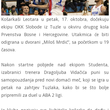
Košarkaši Leotara u petak, 17. oktobra, dočekuju
ekipu OKK Slobode iz Tuzle u okviru drugog kola
Prvenstva Bosne i Hercegovine. Utakmica će biti
odigrana u dvorani „Miloš Mrdić“, sa početkom u 19
časova.
Nakon startne pobjede nad ekipom Studenta,
izabranici trenera Dragoljuba Vidačića puni su
samopouzdanja pred novi domaći meč, koji se igra u
petak na zahtjev Tuzlaka, kako bi se što bolje
pripremili za duel u ABA 2 ligi.
Iz kluba pozivaju sve ljubitelje košarke da dođu i