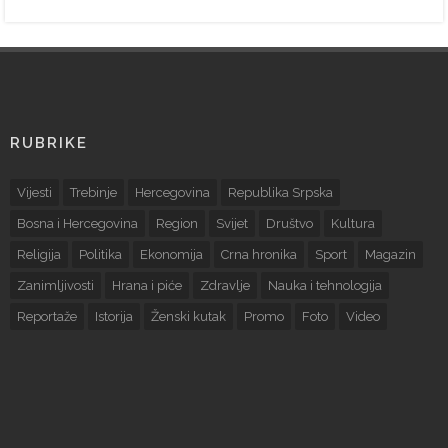
RUBRIKE
Vijesti
Trebinje
Hercegovina
Republika Srpska
Bosna i Hercegovina
Region
Svijet
Društvo
Kultura
Religija
Politika
Ekonomija
Crna hronika
Sport
Magazin
Zanimljivosti
Hrana i piće
Zdravlje
Nauka i tehnologija
Reportaže
Istorija
Ženski kutak
Promo
Foto
Video