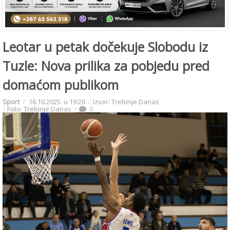
Leotar u petak dočekuje Slobodu iz
Tuzle: Nova prilika za pobjedu pred
domaćom publikom
Sport
16.10.2025. u 19:20
Izvor: Trebinje Danas
Foto: Trebinje Danas
0