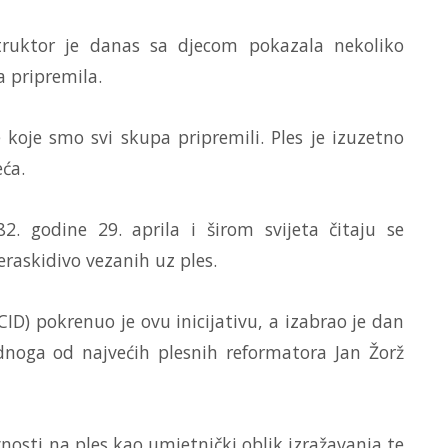
struktor je danas sa djecom pokazala nekoliko
a pripremila.
 koje smo svi skupa pripremili. Ples je izuzetno
eća.
2. godine 29. aprila i širom svijeta čitaju se
raskidivo vezanih uz ples.
) pokrenuo je ovu inicijativu, a izabrao je dan
dnoga od najvećih plesnih reformatora Jan Žorž
nosti na ples kao umjetnički oblik izražavanja te