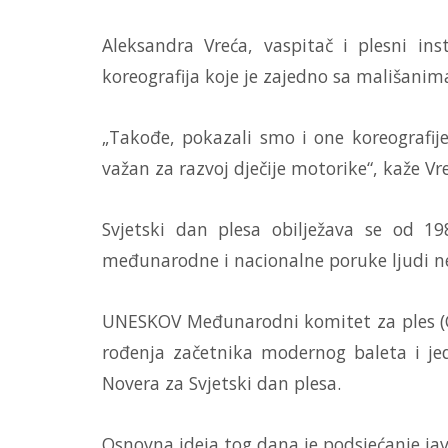
Aleksandra Vreća, vaspitač i plesni in
koreografija koje je zajedno sa mališanim
„Takođe, pokazali smo i one koreografije
važan za razvoj dječije motorike“, kaže Vr
Svjetski dan plesa obilježava se od 198
međunarodne i nacionalne poruke ljudi ne
UNESKOV Međunarodni komitet za ples (CID
rođenja začetnika modernog baleta i je
Novera za Svjetski dan plesa.
Osnovna ideja tog dana je podsjećanje jav