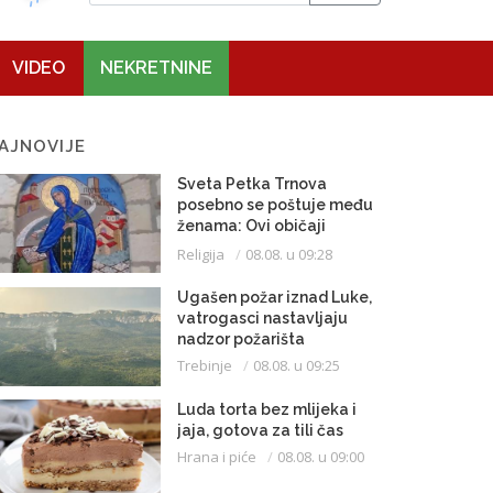
VIDEO
NEKRETNINE
AJNOVIJE
Sveta Petka Trnova
posebno se poštuje među
ženama: Ovi običaji
vijekovima se čuvaju
Religija
08.08. u 09:28
Ugašen požar iznad Luke,
vatrogasci nastavljaju
nadzor požarišta
Trebinje
08.08. u 09:25
Luda torta bez mlijeka i
jaja, gotova za tili čas
Hrana i piće
08.08. u 09:00