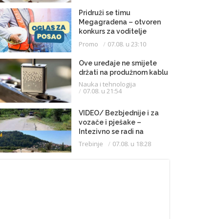
Pridruži se timu
Megagradena – otvoren
konkurs za voditelje
gradilišta
Promo
07.08. u 23:10
Ove uređaje ne smijete
držati na produžnom kablu
Nauka i tehnologija
07.08. u 21:54
VIDEO/ Bezbjednije i za
vozače i pješake –
Intezivno se radi na
proširenju saobraćajnice
Trebinje
07.08. u 18:28