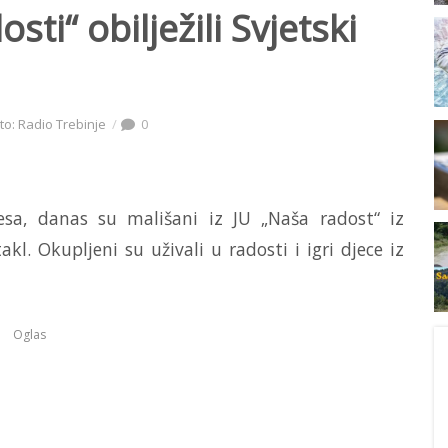
sti“ obilježili Svjetski
to: Radio Trebinje
0
esa, danas su mališani iz JU „Naša radost“ iz
akl. Okupljeni su uživali u radosti i igri djece iz
Oglas