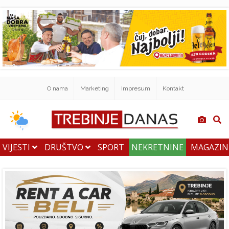
O nama
Marketing
Impresum
Kontakt
VIJESTI
DRUŠTVO
SPORT
NEKRETNINE
MAGAZI