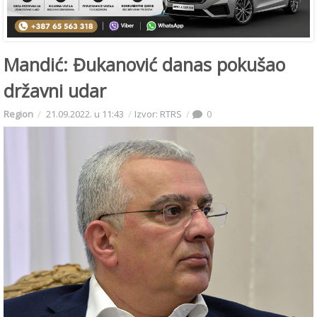
Mandić: Đukanović danas pokušao
državni udar
Region
21.09.2022. u 11:43
Izvor: RTRS
0