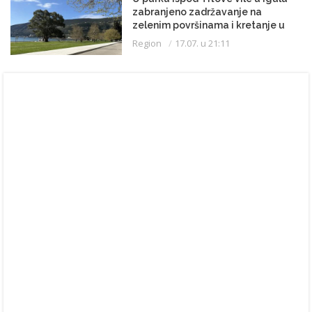
zabranjeno zadržavanje na
zelenim površinama i kretanje u
kupaćem kostimu
Region
17.07. u 21:11