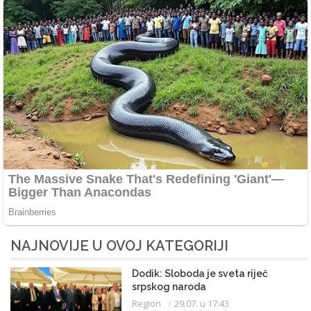
NAJNOVIJE U OVOJ KATEGORIJI
Dodik: Sloboda je sveta riječ
srpskog naroda
Region
29.07. u 17:43