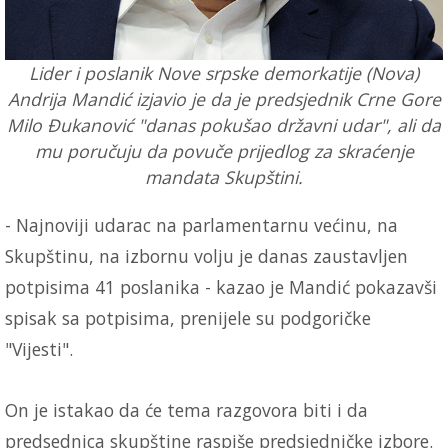
Lider i poslanik Nove srpske demorkatije (Nova)
Andrija Mandić izjavio je da je predsjednik Crne Gore
Milo Đukanović "danas pokušao državni udar", ali da
mu poručuju da povuče prijedlog za skraćenje
mandata Skupštini.
- Najnoviji udarac na parlamentarnu većinu, na
Skupštinu, na izbornu volju je danas zaustavljen
potpisima 41 poslanika - kazao je Mandić pokazavši
spisak sa potpisima, prenijele su podgoričke
"Vijesti".
On je istakao da će tema razgovora biti i da
predsednica skupštine raspiše predsjedničke izbore.