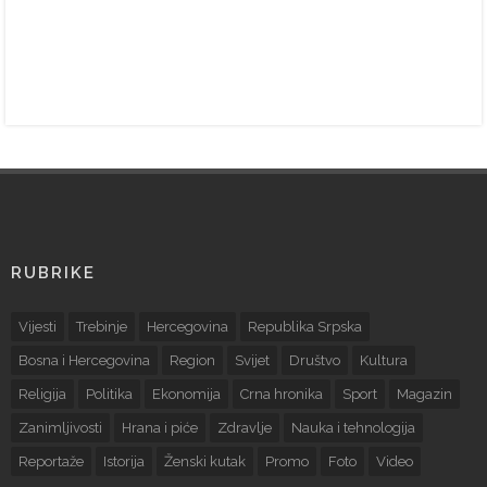
RUBRIKE
Vijesti
Trebinje
Hercegovina
Republika Srpska
Bosna i Hercegovina
Region
Svijet
Društvo
Kultura
Religija
Politika
Ekonomija
Crna hronika
Sport
Magazin
Zanimljivosti
Hrana i piće
Zdravlje
Nauka i tehnologija
Reportaže
Istorija
Ženski kutak
Promo
Foto
Video