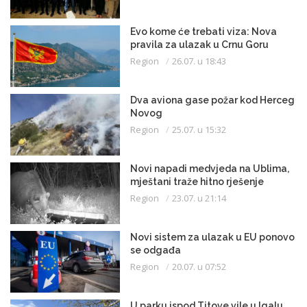
Evo kome će trebati viza: Nova
pravila za ulazak u Crnu Goru
Region
26.07. u 18:43
Dva aviona gase požar kod Herceg
Novog
Region
25.07. u 15:32
Novi napadi medvjeda na Ublima,
mještani traže hitno rješenje
Region
23.07. u 21:14
Novi sistem za ulazak u EU ponovo
se odgađa
Region
20.07. u 07:52
U parku ispod Titove vile u Igalu