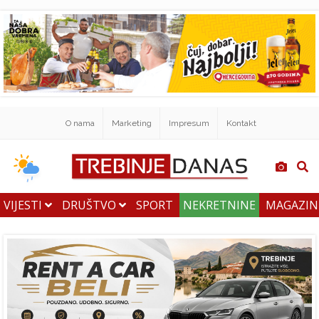
O nama
Marketing
Impresum
Kontakt
VIJESTI
DRUŠTVO
SPORT
NEKRETNINE
MAGAZI