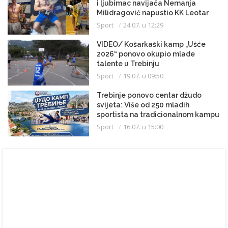
i ljubimac navijača Nemanja
Milidragović napustio KK Leotar
Sport
24.07. u 12:29
VIDEO/ Košarkaški kamp „Ušće
2026“ ponovo okupio mlade
talente u Trebinju
Sport
19.07. u 09:50
Trebinje ponovo centar džudo
svijeta: Više od 250 mladih
sportista na tradicionalnom kampu
Sport
16.07. u 15:00