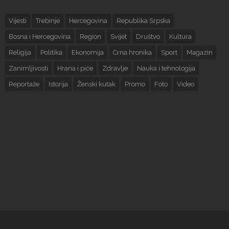
Vijesti
Trebinje
Hercegovina
Republika Srpska
Bosna i Hercegovina
Region
Svijet
Društvo
Kultura
Religija
Politika
Ekonomija
Crna hronika
Sport
Magazin
Zanimljivosti
Hrana i piće
Zdravlje
Nauka i tehnologija
Reportaže
Istorija
Ženski kutak
Promo
Foto
Video