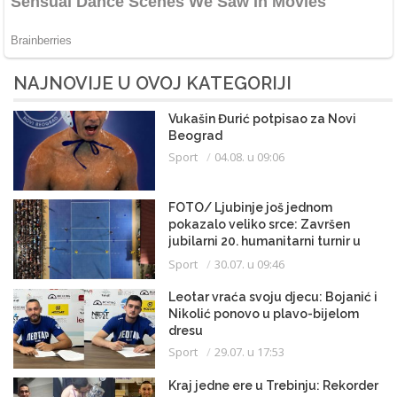
NAJNOVIJE U OVOJ KATEGORIJI
Vukašin Đurić potpisao za Novi
Beograd
Sport
04.08. u 09:06
FOTO/ Ljubinje još jednom
pokazalo veliko srce: Završen
jubilarni 20. humanitarni turnir u
malom fudbalu
Sport
30.07. u 09:46
Leotar vraća svoju djecu: Bojanić i
Nikolić ponovo u plavo-bijelom
dresu
Sport
29.07. u 17:53
Kraj jedne ere u Trebinju: Rekorder