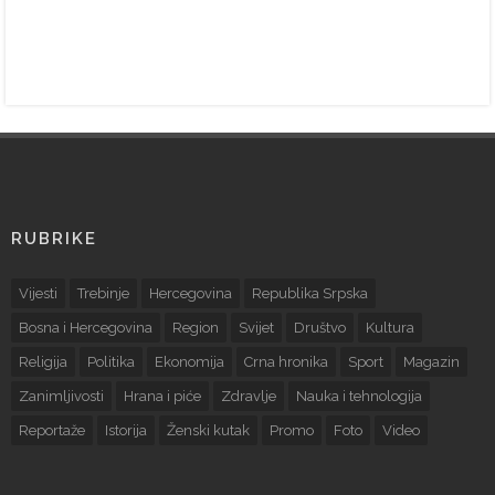
RUBRIKE
Vijesti
Trebinje
Hercegovina
Republika Srpska
Bosna i Hercegovina
Region
Svijet
Društvo
Kultura
Religija
Politika
Ekonomija
Crna hronika
Sport
Magazin
Zanimljivosti
Hrana i piće
Zdravlje
Nauka i tehnologija
Reportaže
Istorija
Ženski kutak
Promo
Foto
Video