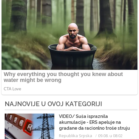
NAJNOVIJE U OVOJ KATEGORIJI
VIDEO/ Suša ispraznila
akumulacije - ERS apeluje na
građane da racionlno troše struju
Republika Srpska
09.08. u 08:02