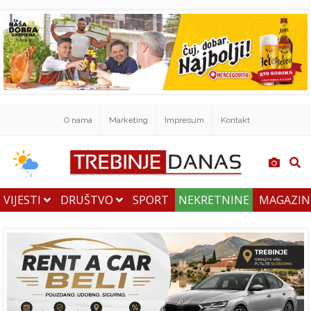
O nama
Marketing
Impresum
Kontakt
VIJESTI
DRUŠTVO
SPORT
NEKRETNINE
MAGAZI