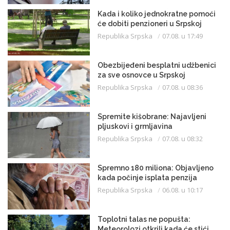
Kada i koliko jednokratne pomoći
će dobiti penzioneri u Srpskoj
Republika Srpska
07.08. u 17:49
Obezbijeđeni besplatni udžbenici
za sve osnovce u Srpskoj
Republika Srpska
07.08. u 08:36
Spremite kišobrane: Najavljeni
pljuskovi i grmljavina
Republika Srpska
07.08. u 08:32
Spremno 180 miliona: Objavljeno
kada počinje isplata penzija
Republika Srpska
06.08. u 10:17
Toplotni talas ne popušta:
Meteorolozi otkrili kada će stići