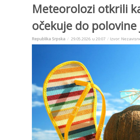
Meteorolozi otkrili 
očekuje do polovine
Republika Srpska
29.05.2026. u 20:07
Izvor: Nezavisn