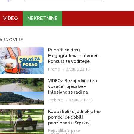
VIDEO
NEKRETNINE
AJNOVIJE
Pridruži se timu
Megagradena – otvoren
konkurs za voditelje
gradilišta
Promo
07.08. u 23:10
VIDEO/ Bezbjednije i za
vozače i pješake –
Intezivno se radi na
proširenju saobraćajnice
Trebinje
07.08. u 18:28
Kada i koliko jednokratne
pomoći će dobiti
penzioneri u Srpskoj
Republika Srpska