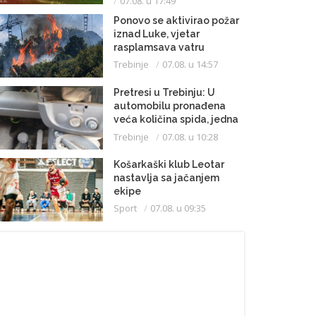
07.08. u 17:49
Ponovo se aktivirao požar
iznad Luke, vjetar
rasplamsava vatru
Trebinje
07.08. u 14:57
Pretresi u Trebinju: U
automobilu pronađena
veća količina spida, jedna
osoba uhapšena
Trebinje
07.08. u 10:28
Košarkaški klub Leotar
nastavlja sa jačanjem
ekipe
Sport
07.08. u 09:35