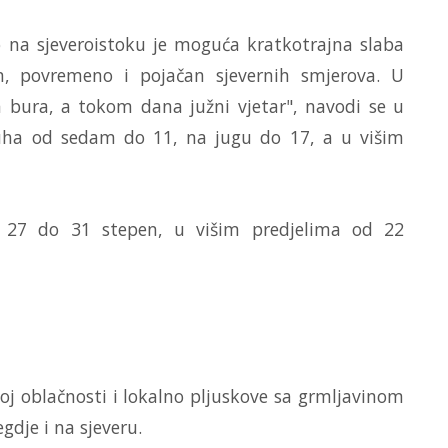
o na sjeveroistoku je moguća kratkotrajna slaba
en, povremeno i pojačan sjevernih smjerova. U
 bura, a tokom dana južni vjetar", navodi se u
uha od sedam do 11, na jugu do 17, a u višim
27 do 31 stepen, u višim predjelima od 22
oj oblačnosti i lokalno pljuskove sa grmljavinom
gdje i na sjeveru.