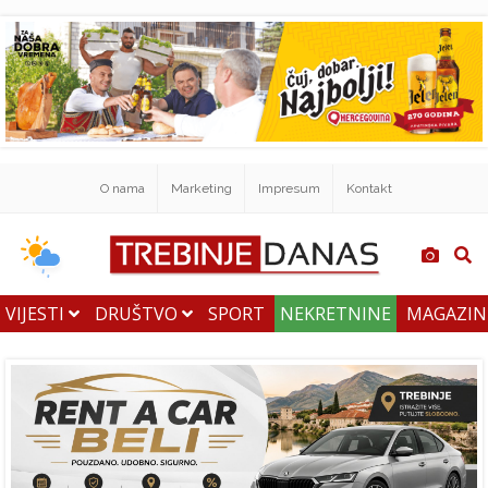
O nama
Marketing
Impresum
Kontakt
VIJESTI
DRUŠTVO
SPORT
NEKRETNINE
MAGAZI