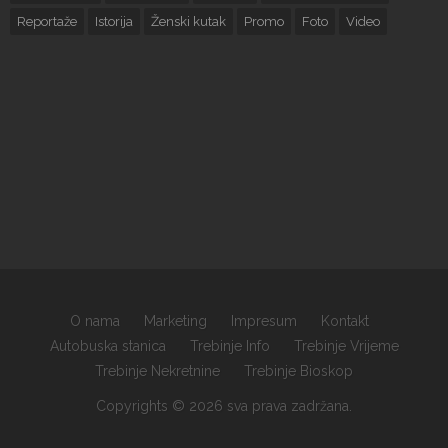
Reportaže
Istorija
Ženski kutak
Promo
Foto
Video
O nama
Marketing
Impresum
Kontakt
Autobuska stanica
Trebinje Info
Trebinje Vrijeme
Trebinje Nekretnine
Trebinje Bioskop
Copyrights © 2026 sva prava zadržana.