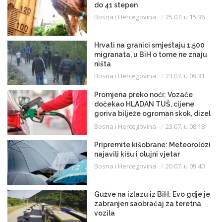
do 41 stepen
Bosna i Hercegovina
25.07. u 15:36
Hrvati na granici smještaju 1.500
migranata, u BiH o tome ne znaju
ništa
Bosna i Hercegovina
23.07. u 09:31
Promjena preko noći: Vozače
dočekao HLADAN TUŠ, cijene
goriva bilježe ogroman skok, dizel
uveliko prešao 3,20 KM
Bosna i Hercegovina
23.07. u 08:18
Pripremite kišobrane: Meteorolozi
najavili kišu i olujni vjetar
Bosna i Hercegovina
20.07. u 09:40
Gužve na izlazu iz BiH: Evo gdje je
zabranjen saobraćaj za teretna
vozila