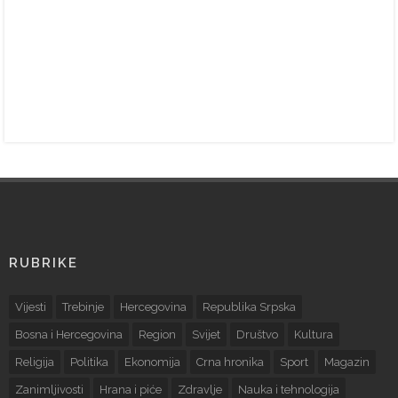
RUBRIKE
Vijesti
Trebinje
Hercegovina
Republika Srpska
Bosna i Hercegovina
Region
Svijet
Društvo
Kultura
Religija
Politika
Ekonomija
Crna hronika
Sport
Magazin
Zanimljivosti
Hrana i piće
Zdravlje
Nauka i tehnologija