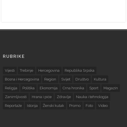
RUBRIKE
Vijesti
Trebinje
Hercegovina
Republika Srpska
Bosna i Hercegovina
Region
Svijet
Društvo
Kultura
Religija
Politika
Ekonomija
Crna hronika
Sport
Magazin
Zanimljivosti
Hrana i piće
Zdravlje
Nauka i tehnologija
Reportaže
Istorija
Ženski kutak
Promo
Foto
Video