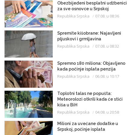
Obezbijeđeni besplatni udžbenici
za sve osnovce u Srpskoj
Republika Srpska
07.08. u 08:36
Spremite kišobrane: Najavljeni
pljuskovi i grmljavina
Republika Srpska
07.08. u 08:32
Spremno 180 miliona: Objavljeno
kada počinje isplata penzija
Republika Srpska
06.08. u 10:17
Toplotni talas ne popušta:
Meteorolozi otkrili kada će stići
kiša u BiH
Republika Srpska
04.08. u 20:58
Milioni za uvećane dodatke u
Srpskoj, počinje isplata