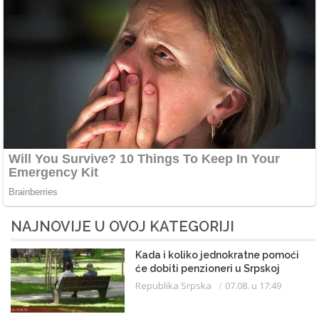
NAJNOVIJE U OVOJ KATEGORIJI
Kada i koliko jednokratne pomoći
će dobiti penzioneri u Srpskoj
Republika Srpska
07.08. u 17:49