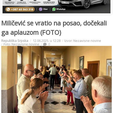
Miličević se vratio na posao, dočekali
ga aplauzom (FOTO)
Republika Srpska
12.06.2025. u 12:28
Izvor: Nezavisne novine
Foto: Nezavisne novine
0