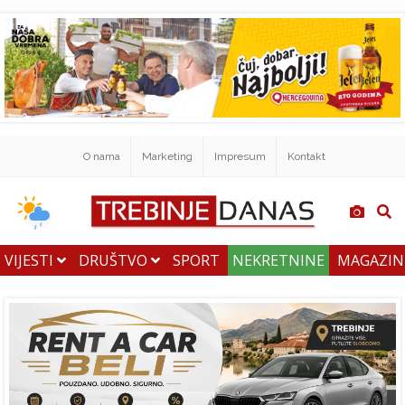
O nama
Marketing
Impresum
Kontakt
VIJESTI
DRUŠTVO
SPORT
NEKRETNINE
MAGAZI