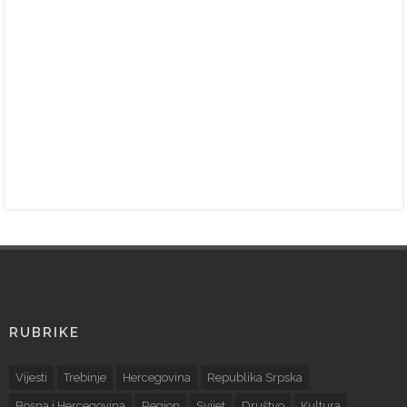
RUBRIKE
Vijesti
Trebinje
Hercegovina
Republika Srpska
Bosna i Hercegovina
Region
Svijet
Društvo
Kultura