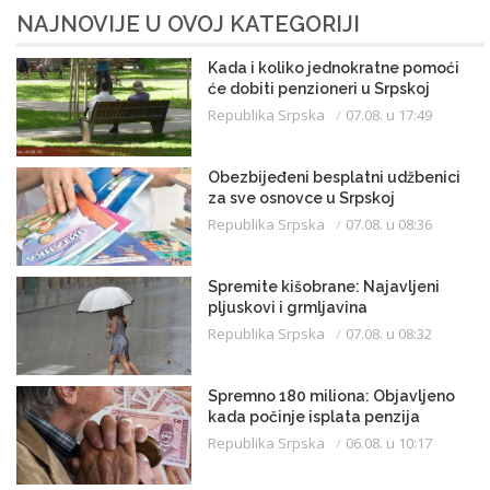
NAJNOVIJE U OVOJ KATEGORIJI
Kada i koliko jednokratne pomoći
će dobiti penzioneri u Srpskoj
Republika Srpska
07.08. u 17:49
Obezbijeđeni besplatni udžbenici
za sve osnovce u Srpskoj
Republika Srpska
07.08. u 08:36
Spremite kišobrane: Najavljeni
pljuskovi i grmljavina
Republika Srpska
07.08. u 08:32
Spremno 180 miliona: Objavljeno
kada počinje isplata penzija
Republika Srpska
06.08. u 10:17