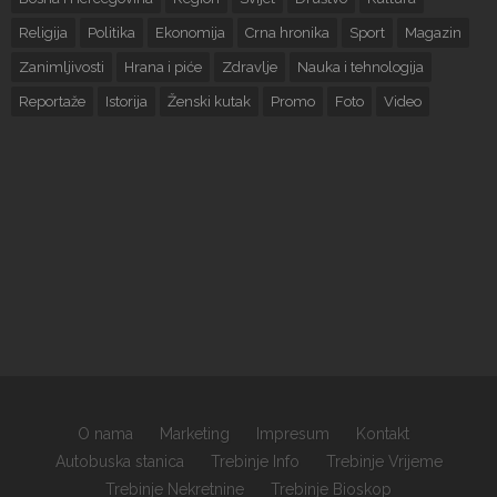
Religija
Politika
Ekonomija
Crna hronika
Sport
Magazin
Zanimljivosti
Hrana i piće
Zdravlje
Nauka i tehnologija
Reportaže
Istorija
Ženski kutak
Promo
Foto
Video
O nama
Marketing
Impresum
Kontakt
Autobuska stanica
Trebinje Info
Trebinje Vrijeme
Trebinje Nekretnine
Trebinje Bioskop