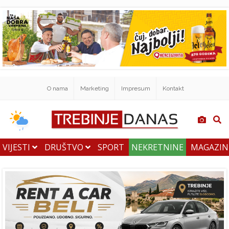
O nama
Marketing
Impresum
Kontakt
VIJESTI
DRUŠTVO
SPORT
NEKRETNINE
MAGAZI