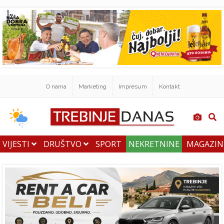
O nama
Marketing
Impresum
Kontakt
VIJESTI
DRUŠTVO
SPORT
NEKRETNINE
MAGAZI