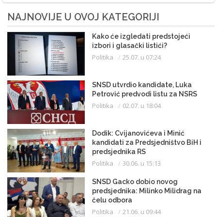
NAJNOVIJE U OVOJ KATEGORIJI
Kako će izgledati predstojeći
izbori i glasački listići?
Politika
25.07. u 07:24
SNSD utvrdio kandidate, Luka
Petrović predvodi listu za NSRS
Politika
02.07. u 18:04
Dodik: Cvijanovićeva i Minić
kandidati za Predsjedništvo BiH i
predsjednika RS
Politika
30.06. u 15:13
SNSD Gacko dobio novog
predsjednika: Milinko Milidrag na
čelu odbora
Politika
21.06. u 09:44