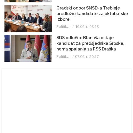
Gradski odbor SNSD-a Trebinje
predložio kandidate za oktobarske
izbore
Politika
16.06. u 08:18
SDS odlučio: Blanuša ostaje
kandidat za predsjednika Srpske,
nema spajanja sa PSS Draška
Stanivukovića
Politika
07.06. u 20:57