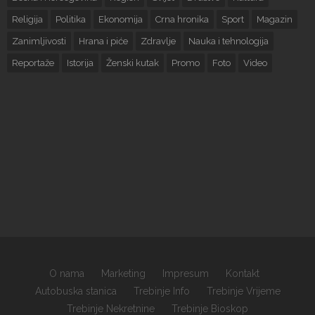
Religija
Politika
Ekonomija
Crna hronika
Sport
Magazin
Zanimljivosti
Hrana i piće
Zdravlje
Nauka i tehnologija
Reportaže
Istorija
Ženski kutak
Promo
Foto
Video
O nama
Marketing
Impresum
Kontakt
Autobuska stanica
Trebinje Info
Trebinje Vrijeme
Trebinje Nekretnine
Trebinje Bioskop