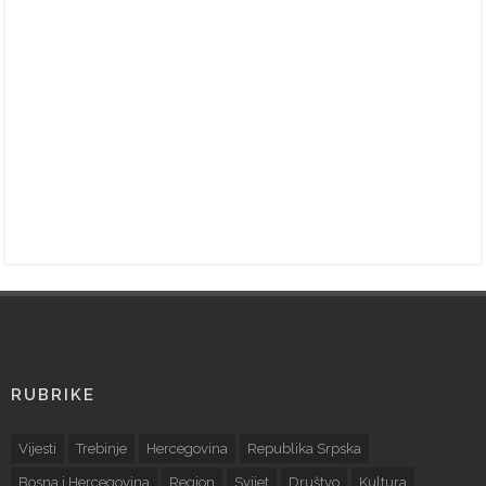
RUBRIKE
Vijesti
Trebinje
Hercegovina
Republika Srpska
Bosna i Hercegovina
Region
Svijet
Društvo
Kultura