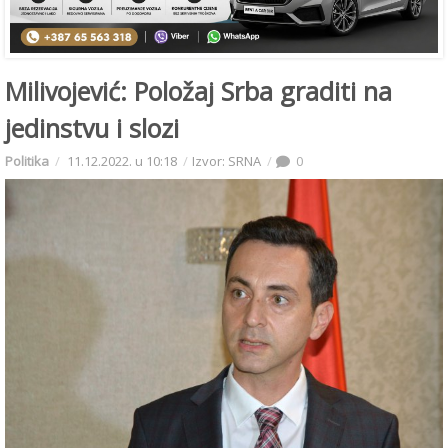
Milivojević: Položaj Srba graditi na
jedinstvu i slozi
Politika
11.12.2022. u 10:18
Izvor: SRNA
0