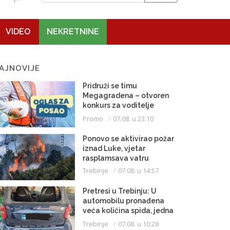
VIDEO
NEKRETNINE
AJNOVIJE
Pridruži se timu
Megagradena – otvoren
konkurs za voditelje
gradilišta
Promo
07.08. u 23:10
Ponovo se aktivirao požar
iznad Luke, vjetar
rasplamsava vatru
Trebinje
07.08. u 14:57
Pretresi u Trebinju: U
automobilu pronađena
veća količina spida, jedna
osoba uhapšena
Trebinje
07.08. u 10:28