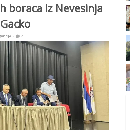
ih boraca iz Nevesinja
 Gacko
gencije
4