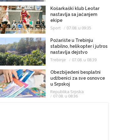
Košarkaški klub Leotar
nastavlja sa jačanjem
ekipe
Sport
07.08. u 09:35
Požarište u Trebinju
stabilno, helikopter i jutros
nastavlja dejstvo
Trebinje
07.08. u 08:39
Obezbijeđeni besplatni
udžbenici za sve osnovce
u Srpskoj
Republika Srpska
07.08. u 08:36