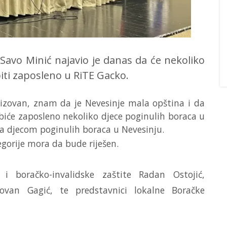
Savo Minić najavio je danas da će nekoliko
biti zaposleno u RiTE Gacko.
lizovan, znam da je Nevesinje mala opština i da
biće zaposleno nekoliko djece poginulih boraca u
sa djecom poginulih boraca u Nevesinju.
gorije mora da bude riješen.
 i boračko-invalidske zaštite Radan Ostojić,
lovan Gagić, te predstavnici lokalne Boračke