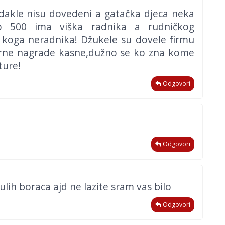
odakle nisu dovedeni a gatačka djeca neka
ko 500 ima viška radnika a rudničkog
 koga neradnika! Džukele su dovele firmu
larne nagrade kasne,dužno se ko zna kome
ture!
Odgovori
Odgovori
ulih boraca ajd ne lazite sram vas bilo
Odgovori