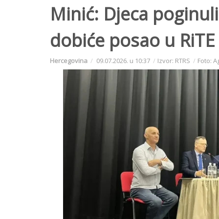
Minić: Djeca poginul
dobiće posao u RiTE
Hercegovina
09.07.2026. u 10:37
Izvor: RTRS
Foto: A