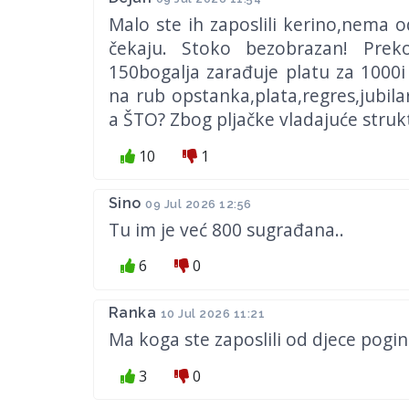
Malo ste ih zaposlili kerino,nema 
čekaju. Stoko bezobrazan! Pre
150bogalja zarađuje platu za 1000i
na rub opstanka,plata,regres,jubi
a ŠTO? Zbog pljačke vladajuće struk
10
1
Sino
09 Jul 2026 12:56
Tu im je već 800 sugrađana..
6
0
Ranka
10 Jul 2026 11:21
Ma koga ste zaposlili od djece pogin
3
0