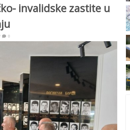
ko- invalidske zastite u
nju
0