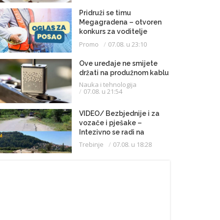
Pridruži se timu
Megagradena – otvoren
konkurs za voditelje
gradilišta
Promo
07.08. u 23:10
Ove uređaje ne smijete
držati na produžnom kablu
Nauka i tehnologija
07.08. u 21:54
VIDEO/ Bezbjednije i za
vozače i pješake –
Intezivno se radi na
proširenju saobraćajnice
Trebinje
07.08. u 18:28