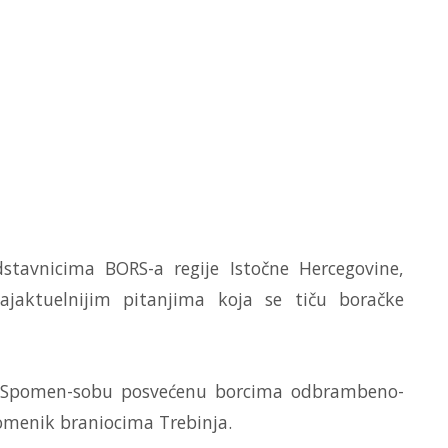
stavnicima BORS-a regije Istočne Hercegovine,
jaktuelnijim pitanjima koja se tiču boračke
je Spomen-sobu posvećenu borcima odbrambeno-
pomenik braniocima Trebinja.