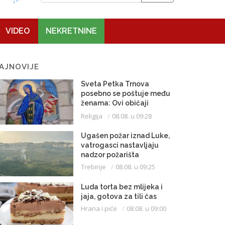
VIDEO
NEKRETNINE
AJNOVIJE
Sveta Petka Trnova
posebno se poštuje među
ženama: Ovi običaji
vijekovima se čuvaju
Religija
08.08. u 09:28
Ugašen požar iznad Luke,
vatrogasci nastavljaju
nadzor požarišta
Trebinje
08.08. u 09:25
Luda torta bez mlijeka i
jaja, gotova za tili čas
Hrana i piće
08.08. u 09:00