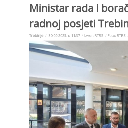
Ministar rada i borač
radnoj posjeti Trebi
Trebinje
30.09.2025. u 11:37
Izvor: RTRS
Foto: RTRS