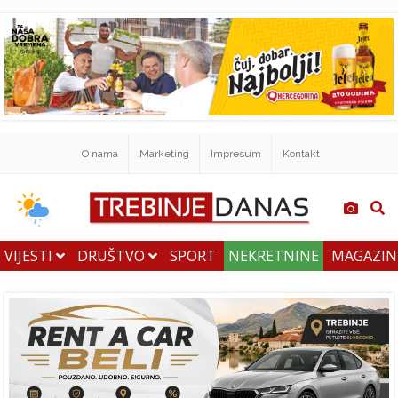
O nama
Marketing
Impresum
Kontakt
VIJESTI
DRUŠTVO
SPORT
NEKRETNINE
MAGAZI