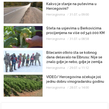
Kakvo je stanje na putevima u
Hercegovini?
Hercegovina
31.07. u 09:00
Šteta na usjevima u Berkovićima
procijenjena na više od 340.000 KM
Hercegovina
31.07. u 08:58
Bilećanin otkrio šta se kobnog
dana dešavalo na Elbrusu: Nije se
znalo gdje je nebo, gdje je zemlja
Hercegovina
29.07. u 11:12
VIDEO/ Hercegovina očekuje još
jednu dobru vinogradarsku godinu
Hercegovina
28.07. u 14:00