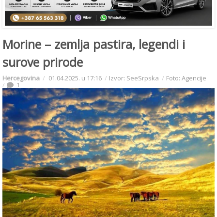
Morine – zemlja pastira, legendi i
surove prirode
Hercegovina
01.04.2025. u 17:16
Izvor: SeeSrpska
Foto: Agencije
1