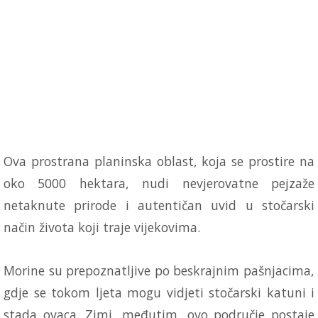
Ova prostrana planinska oblast, koja se prostire na
oko 5000 hektara, nudi nevjerovatne pejzaže
netaknute prirode i autentičan uvid u stočarski
način života koji traje vijekovima.
Morine su prepoznatljive po beskrajnim pašnjacima,
gdje se tokom ljeta mogu vidjeti stočarski katuni i
stada ovaca. Zimi, međutim, ovo područje postaje