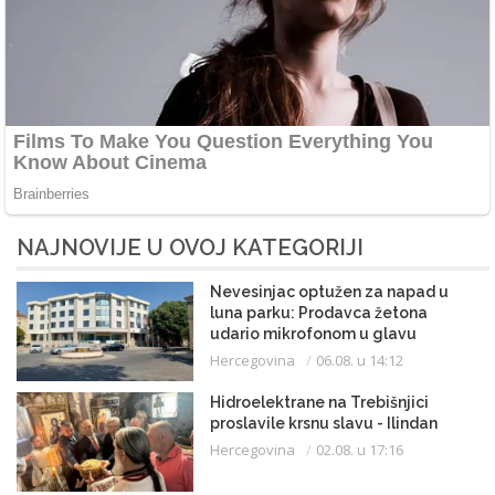
NAJNOVIJE U OVOJ KATEGORIJI
Nevesinjac optužen za napad u
luna parku: Prodavca žetona
udario mikrofonom u glavu
Hercegovina
06.08. u 14:12
Hidroelektrane na Trebišnjici
proslavile krsnu slavu - Ilindan
Hercegovina
02.08. u 17:16