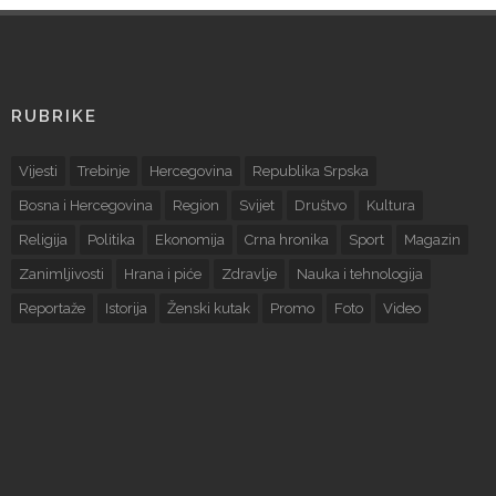
RUBRIKE
Vijesti
Trebinje
Hercegovina
Republika Srpska
Bosna i Hercegovina
Region
Svijet
Društvo
Kultura
Religija
Politika
Ekonomija
Crna hronika
Sport
Magazin
Zanimljivosti
Hrana i piće
Zdravlje
Nauka i tehnologija
Reportaže
Istorija
Ženski kutak
Promo
Foto
Video