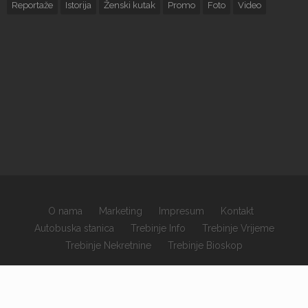
Reportaže
Istorija
Ženski kutak
Promo
Foto
Video
O nama
Marketing
Impresum
Kontakt
Autobuska stanica
Trebinje Info
Trebinje Vrijeme
Trebinje Nekretnine
Trebinje Bioskop
×
Copyrights © 2026 sva prava zadržana.