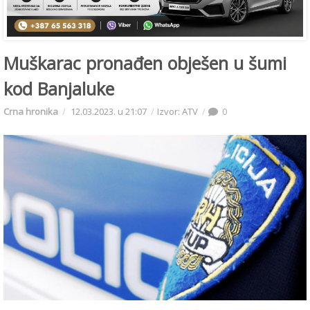
Muškarac pronađen obješen u šumi
kod Banjaluke
Crna hronika
12.03.2023. u 21:07
Izvor: ATV
0