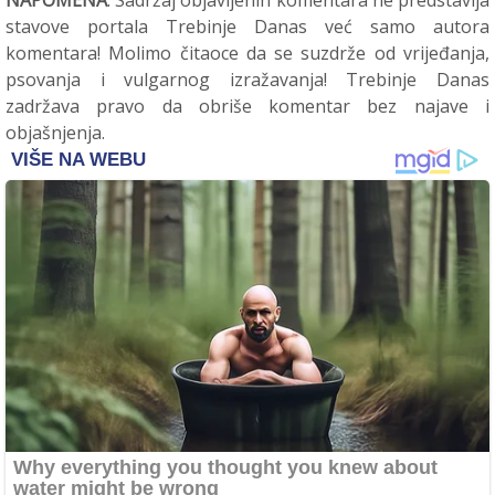
NAPOMENA
: Sadržaj objavljenih komentara ne predstavlja
stavove portala Trebinje Danas već samo autora
komentara! Molimo čitaoce da se suzdrže od vrijeđanja,
psovanja i vulgarnog izražavanja! Trebinje Danas
zadržava pravo da obriše komentar bez najave i
objašnjenja.