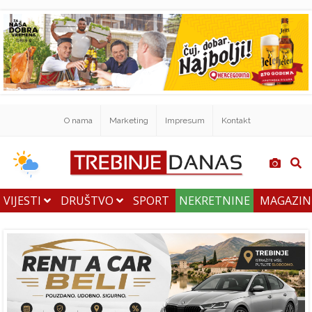
O nama
Marketing
Impresum
Kontakt
VIJESTI
DRUŠTVO
SPORT
NEKRETNINE
MAGAZI