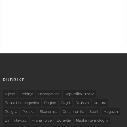
RUBRIKE
Vijesti
Trebinje
Hercegovina
Republika Srpska
Bosna i Hercegovina
Region
Svijet
Društvo
Kultura
Religija
Politika
Ekonomija
Crna hronika
Sport
Magazin
Zanimljivosti
Hrana i piće
Zdravlje
Nauka i tehnologija