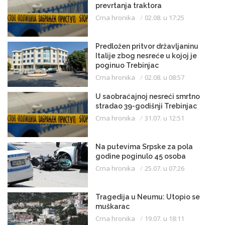
prevrtanja traktora
Crna hronika
02.08. u 17:25
Predložen pritvor državljaninu
Italije zbog nesreće u kojoj je
poginuo Trebinjac
Crna hronika
02.08. u 08:57
U saobraćajnoj nesreći smrtno
stradao 39-godišnji Trebinjac
Crna hronika
31.07. u 12:51
Na putevima Srpske za pola
godine poginulo 45 osoba
Crna hronika
25.07. u 07:26
Tragedija u Neumu: Utopio se
muškarac
Crna hronika
19.07. u 18:11