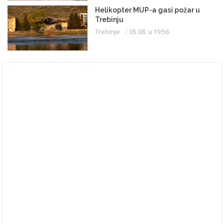
Helikopter MUP-a gasi požar u
Trebinju
Trebinje
05.08. u 19:56