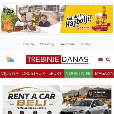
O nama
Marketing
Impresum
Kontakt
VIJESTI
DRUŠTVO
SPORT
NEKRETNINE
MAGAZI