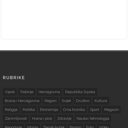
RUBRIKE
Vijesti
Trebinje
Hercegovina
Republika Srpska
Bosna i Hercegovina
Region
Svijet
Društvo
Kultura
Religija
Politika
Ekonomija
Crna hronika
Sport
Magazin
Zanimljivosti
Hrana i piće
Zdravlje
Nauka i tehnologija
Reportaže
Istorija
Ženski kutak
Promo
Foto
Video