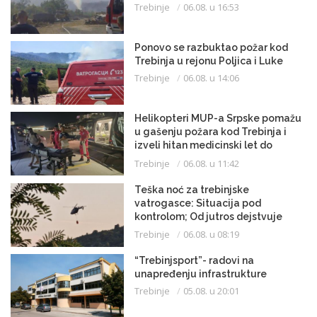
Trebinje
06.08. u 16:53
Ponovo se razbuktao požar kod
Trebinja u rejonu Poljica i Luke
Trebinje
06.08. u 14:06
Helikopteri MUP-a Srpske pomažu
u gašenju požara kod Trebinja i
izveli hitan medicinski let do
Beograda
Trebinje
06.08. u 11:42
Teška noć za trebinjske
vatrogasce: Situacija pod
kontrolom; Od jutros dejstvuje
helikopter
Trebinje
06.08. u 08:19
“Trebinjsport”- radovi na
unapređenju infrastrukture
Trebinje
05.08. u 20:01