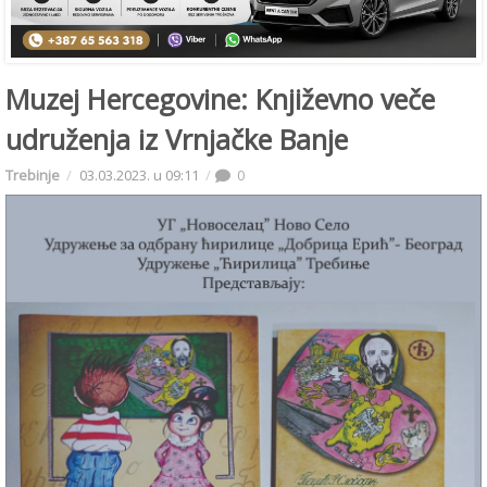
Muzej Hercegovine: Književno veče
udruženja iz Vrnjačke Banje
Trebinje
03.03.2023. u 09:11
0