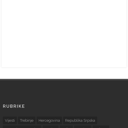
RUBRIKE
Vijesti
Trebinje
Hercegovina
Republika Srpska