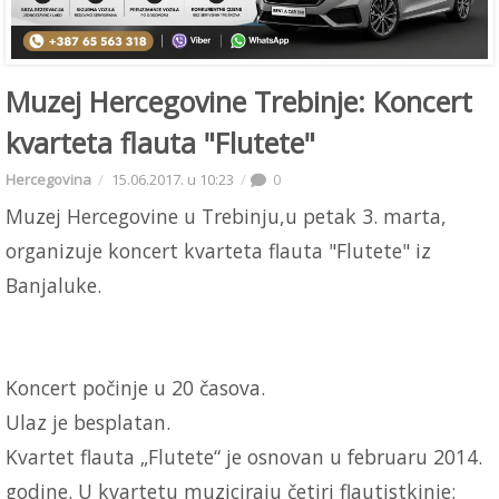
Muzej Hercegovine Trebinje: Koncert
kvarteta flauta "Flutete"
Hercegovina
15.06.2017. u 10:23
0
Muzej Hercegovine u Trebinju,u petak 3. marta,
organizuje koncert kvarteta flauta "Flutete" iz
Banjaluke.
Koncert počinje u 20 časova.
Ulaz je besplatan.
Kvartet flauta „Flutete“ je osnovan u februaru 2014.
godine. U kvartetu muziciraju četiri flautistkinje: