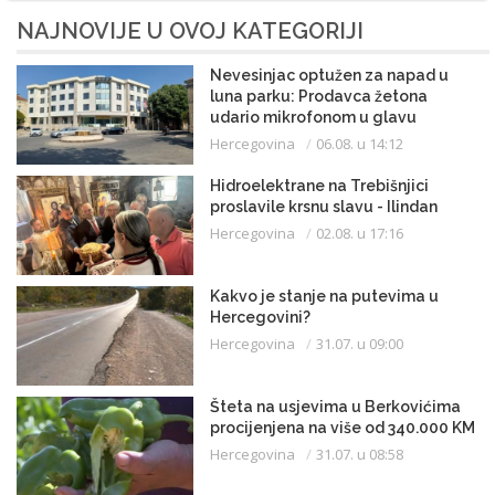
NAJNOVIJE U OVOJ KATEGORIJI
Nevesinjac optužen za napad u
luna parku: Prodavca žetona
udario mikrofonom u glavu
Hercegovina
06.08. u 14:12
Hidroelektrane na Trebišnjici
proslavile krsnu slavu - Ilindan
Hercegovina
02.08. u 17:16
Kakvo je stanje na putevima u
Hercegovini?
Hercegovina
31.07. u 09:00
Šteta na usjevima u Berkovićima
procijenjena na više od 340.000 KM
Hercegovina
31.07. u 08:58