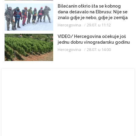
Bilećanin otkrio šta se kobnog
dana dešavalo na Elbrusu: Nije se
znalo gdje je nebo, gdje je zemlja
Hercegovina
29.07. u 11:12
VIDEO/ Hercegovina očekuje još
jednu dobru vinogradarsku godinu
Hercegovina
28.07. u 14:00