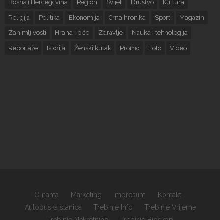
Bosna i Hercegovina
Region
Svijet
Društvo
Kultura
Religija
Politika
Ekonomija
Crna hronika
Sport
Magazin
Zanimljivosti
Hrana i piće
Zdravlje
Nauka i tehnologija
Reportaže
Istorija
Ženski kutak
Promo
Foto
Video
O nama
Marketing
Impresum
Kontakt
Autobuska stanica
Trebinje Info
Trebinje Vrijeme
Trebinje Nekretnine
Trebinje Bioskop