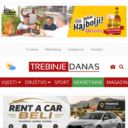
O nama
Marketing
Impresum
Kontakt
VIJESTI
DRUŠTVO
SPORT
NEKRETNINE
MAGAZI