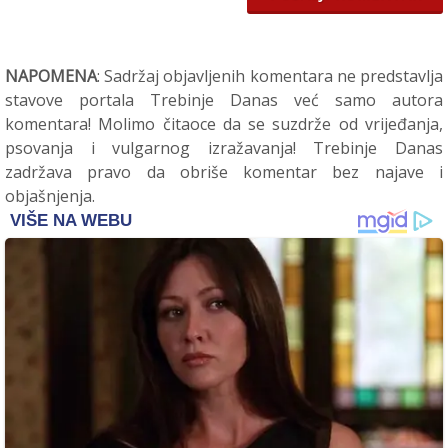
NAPOMENA
: Sadržaj objavljenih komentara ne predstavlja
stavove portala Trebinje Danas već samo autora
komentara! Molimo čitaoce da se suzdrže od vrijeđanja,
psovanja i vulgarnog izražavanja! Trebinje Danas
zadržava pravo da obriše komentar bez najave i
objašnjenja.