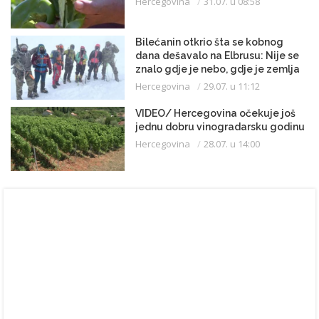
Hercegovina
31.07. u 08:58
Bilećanin otkrio šta se kobnog
dana dešavalo na Elbrusu: Nije se
znalo gdje je nebo, gdje je zemlja
Hercegovina
29.07. u 11:12
VIDEO/ Hercegovina očekuje još
jednu dobru vinogradarsku godinu
Hercegovina
28.07. u 14:00