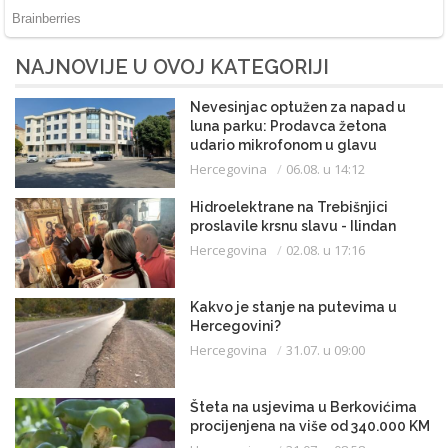
NAJNOVIJE U OVOJ KATEGORIJI
Nevesinjac optužen za napad u
luna parku: Prodavca žetona
udario mikrofonom u glavu
Hercegovina
06.08. u 14:12
Hidroelektrane na Trebišnjici
proslavile krsnu slavu - Ilindan
Hercegovina
02.08. u 17:16
Kakvo je stanje na putevima u
Hercegovini?
Hercegovina
31.07. u 09:00
Šteta na usjevima u Berkovićima
procijenjena na više od 340.000 KM