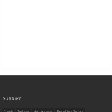
RUBRIKE
Vijesti
Trebinje
Hercegovina
Republika Srpska