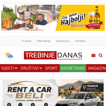
O nama
Marketing
Impresum
Kontakt
VIJESTI
DRUŠTVO
SPORT
NEKRETNINE
MAGAZI