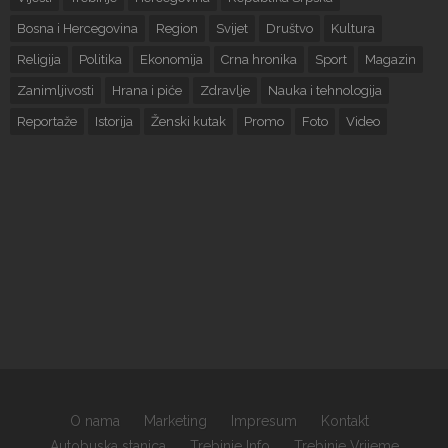
Bosna i Hercegovina
Region
Svijet
Društvo
Kultura
Religija
Politika
Ekonomija
Crna hronika
Sport
Magazin
Zanimljivosti
Hrana i piće
Zdravlje
Nauka i tehnologija
Reportaže
Istorija
Ženski kutak
Promo
Foto
Video
O nama
Marketing
Impresum
Kontakt
Autobuska stanica
Trebinje Info
Trebinje Vrijeme