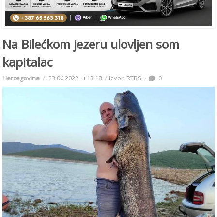
Na Bilećkom jezeru ulovljen som
kapitalac
Hercegovina
23.06.2022. u 13:18
Izvor: RTRS
0