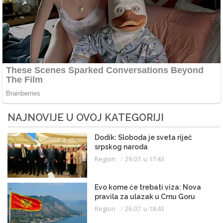
NAJNOVIJE U OVOJ KATEGORIJI
Dodik: Sloboda je sveta riječ
srpskog naroda
Region
29.07. u 17:43
Evo kome će trebati viza: Nova
pravila za ulazak u Crnu Goru
Region
26.07. u 18:43