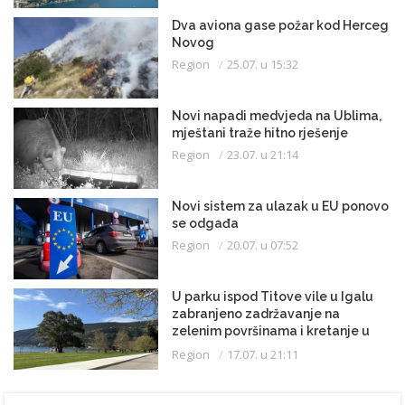
Dva aviona gase požar kod Herceg
Novog
Region
25.07. u 15:32
Novi napadi medvjeda na Ublima,
mještani traže hitno rješenje
Region
23.07. u 21:14
Novi sistem za ulazak u EU ponovo
se odgađa
Region
20.07. u 07:52
U parku ispod Titove vile u Igalu
zabranjeno zadržavanje na
zelenim površinama i kretanje u
kupaćem kostimu
Region
17.07. u 21:11