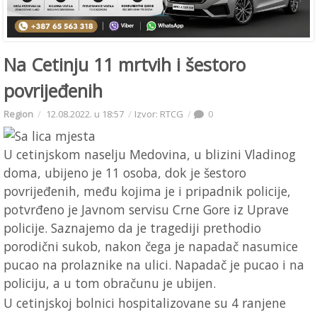
Na Cetinju 11 mrtvih i šestoro
povrijeđenih
Region
12.08.2022. u 18:57
Izvor: RTCG
0
U cetinjskom naselju Medovina, u blizini Vladinog
doma, ubijeno je 11 osoba, dok je šestoro
povrijeđenih, među kojima je i pripadnik policije,
potvrđeno je Javnom servisu Crne Gore iz Uprave
policije. Saznajemo da je tragediji prethodio
porodični sukob, nakon čega je napadač nasumice
pucao na prolaznike na ulici. Napadač je pucao i na
policiju, a u tom obračunu je ubijen.
U cetinjskoj bolnici hospitalizovane su 4 ranjene