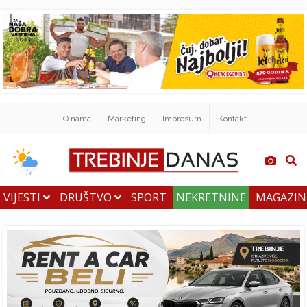
O nama
Marketing
Impresum
Kontakt
VIJESTI
DRUŠTVO
SPORT
NEKRETNINE
MAGAZI