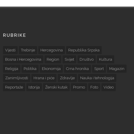
RUBRIKE
Vijesti
Trebinje
Hercegovina
Republika Srpska
Bosna i Hercegovina
Region
Svijet
Društvo
Kultura
Religija
Politika
Ekonomija
Crna hronika
Sport
Magazin
Zanimljivosti
Hrana i piće
Zdravlje
Nauka i tehnologija
Reportaže
Istorija
Ženski kutak
Promo
Foto
Video