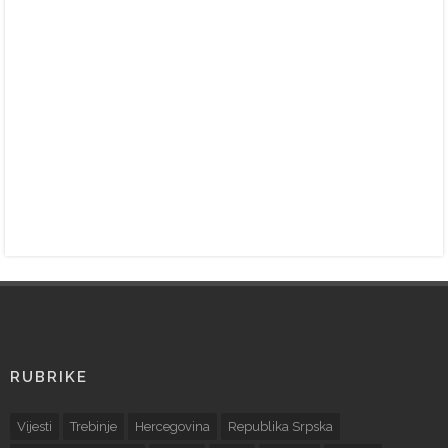
RUBRIKE
Vijesti
Trebinje
Hercegovina
Republika Srpska