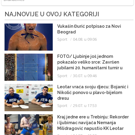
NAJNOVIJE U OVOJ KATEGORIJI
Vukašin Đurić potpisao za Novi
Beograd
Sport
04.08. u 09:06
FOTO/ Ljubinje još jednom
pokazalo veliko srce: Završen
jubilarni 20. humanitarni turnir u
malom fudbalu
Sport
30.07. u 09:46
Leotar vraća svoju djecu: Bojanić i
Nikolić ponovo u plavo-bijelom
dresu
Sport
29.07. u 17:53
Kraj jedne ere u Trebinju: Rekorder
i ljubimac navijača Nemanja
Milidragović napustio KK Leotar