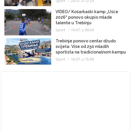
Sport
24.07. u 12:29
VIDEO/ Košarkaški kamp „Ušće
2026“ ponovo okupio mlade
talente u Trebinju
Sport
19.07. u 09:50
Trebinje ponovo centar džudo
svijeta: Više od 250 mladih
sportista na tradicionalnom kampu
Sport
16.07. u 15:00