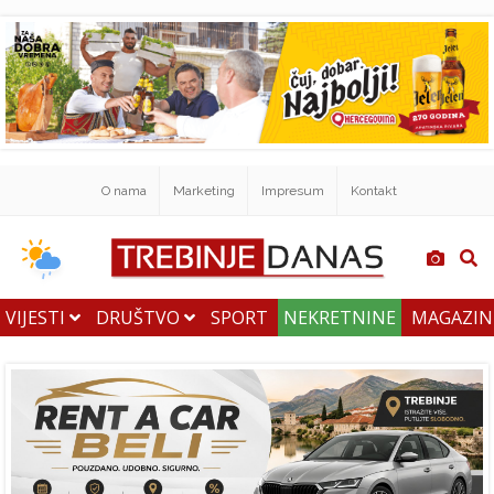
O nama
Marketing
Impresum
Kontakt
VIJESTI
DRUŠTVO
SPORT
NEKRETNINE
MAGAZI