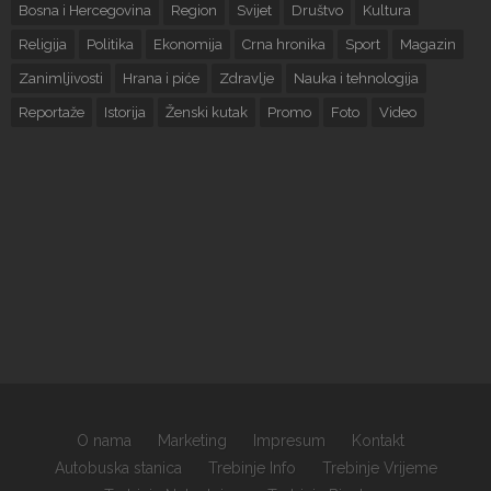
Bosna i Hercegovina
Region
Svijet
Društvo
Kultura
Religija
Politika
Ekonomija
Crna hronika
Sport
Magazin
Zanimljivosti
Hrana i piće
Zdravlje
Nauka i tehnologija
Reportaže
Istorija
Ženski kutak
Promo
Foto
Video
O nama
Marketing
Impresum
Kontakt
Autobuska stanica
Trebinje Info
Trebinje Vrijeme