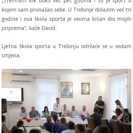
„Treniram kik boks već pet godina i to je sport u
kojem sam pronašao sebe. U Trebinje dolazim već tri
godine i ova škola sporta je veoma bitan dio mojih
priprema“, kaže David.
Ljetna škola sporta u Trebinju održaće se u sedam
smjena.