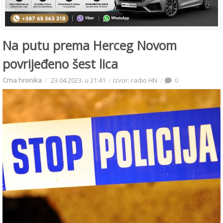
Na putu prema Herceg Novom
povrijeđeno šest lica
Crna hronika
23.04.2023. u 21:41
Izvor: radio HN
0