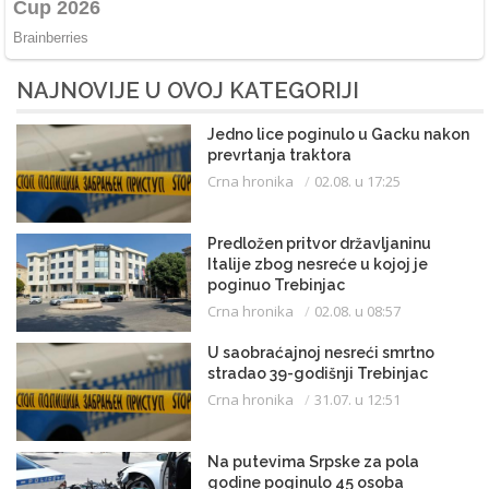
NAJNOVIJE U OVOJ KATEGORIJI
Jedno lice poginulo u Gacku nakon
prevrtanja traktora
Crna hronika
02.08. u 17:25
Predložen pritvor državljaninu
Italije zbog nesreće u kojoj je
poginuo Trebinjac
Crna hronika
02.08. u 08:57
U saobraćajnoj nesreći smrtno
stradao 39-godišnji Trebinjac
Crna hronika
31.07. u 12:51
Na putevima Srpske za pola
godine poginulo 45 osoba