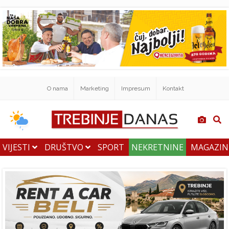
O nama
Marketing
Impresum
Kontakt
VIJESTI
DRUŠTVO
SPORT
NEKRETNINE
MAGAZI