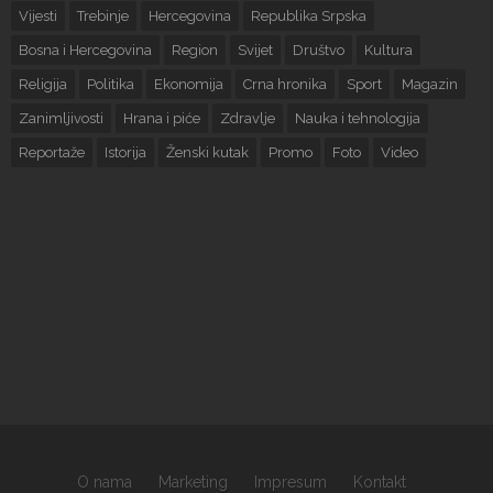
Vijesti
Trebinje
Hercegovina
Republika Srpska
Bosna i Hercegovina
Region
Svijet
Društvo
Kultura
Religija
Politika
Ekonomija
Crna hronika
Sport
Magazin
Zanimljivosti
Hrana i piće
Zdravlje
Nauka i tehnologija
Reportaže
Istorija
Ženski kutak
Promo
Foto
Video
O nama
Marketing
Impresum
Kontakt