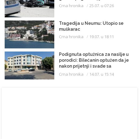
Crna hronika
25.07. u 07:26
Tragedija u Neumu: Utopio se
muškarac
Crna hronika
19.07. u 18:11
Podignuta optužnica za nasilje u
porodici: Bilećanin optužen da je
nakon prijetnji i svađe sa
partnerkom zapalio kuću
Crna hronika
14.07. u 15:14