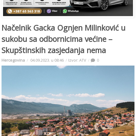
Načelnik Gacka Ognjen Milinković u
sukobu sa odbornicima većine –
Skupštinskih zasjedanja nema
Hercegovina
04.09.2023. u 08:46
Izvor: ATV
0