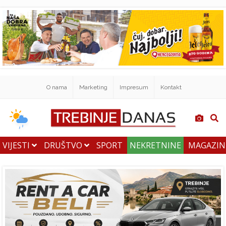
O nama
Marketing
Impresum
Kontakt
VIJESTI
DRUŠTVO
SPORT
NEKRETNINE
MAGAZI