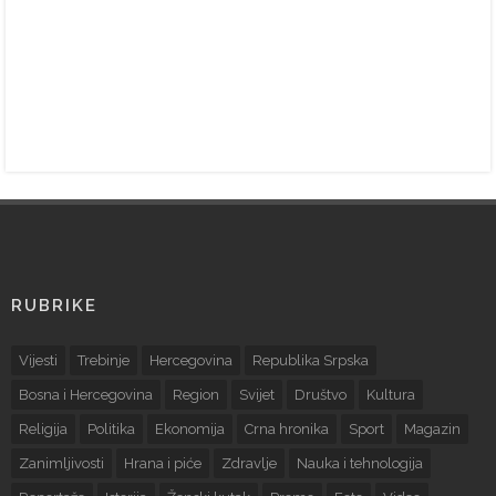
RUBRIKE
Vijesti
Trebinje
Hercegovina
Republika Srpska
Bosna i Hercegovina
Region
Svijet
Društvo
Kultura
Religija
Politika
Ekonomija
Crna hronika
Sport
Magazin
Zanimljivosti
Hrana i piće
Zdravlje
Nauka i tehnologija