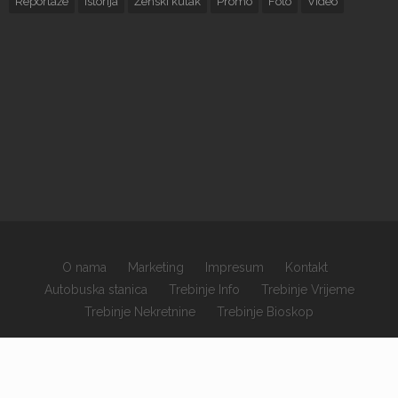
Reportaže
Istorija
Ženski kutak
Promo
Foto
Video
O nama
Marketing
Impresum
Kontakt
Autobuska stanica
Trebinje Info
Trebinje Vrijeme
Trebinje Nekretnine
Trebinje Bioskop
×
Copyrights © 2026 sva prava zadržana.