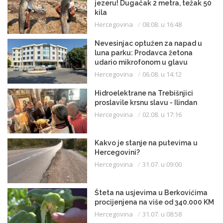
jezeru! Dugačak 2 metra, težak 50
kila
Hercegovina
08.08. u 16:48
Nevesinjac optužen za napad u
luna parku: Prodavca žetona
udario mikrofonom u glavu
Hercegovina
06.08. u 14:12
Hidroelektrane na Trebišnjici
proslavile krsnu slavu - Ilindan
Hercegovina
02.08. u 17:16
Kakvo je stanje na putevima u
Hercegovini?
Hercegovina
31.07. u 09:00
Šteta na usjevima u Berkovićima
procijenjena na više od 340.000 KM
Hercegovina
31.07. u 08:58