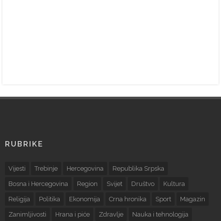
RUBRIKE
Vijesti
Trebinje
Hercegovina
Republika Srpska
Bosna i Hercegovina
Region
Svijet
Društvo
Kultura
Religija
Politika
Ekonomija
Crna hronika
Sport
Magazin
Zanimljivosti
Hrana i piće
Zdravlje
Nauka i tehnologija