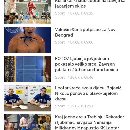
Košarkaški klub Leotar nastavlja sa
jačanjem ekipe
Sport
07.08. u 09:35
Vukašin Đurić potpisao za Novi
Beograd
Sport
04.08. u 09:06
FOTO/ Ljubinje još jednom
pokazalo veliko srce: Završen
jubilarni 20. humanitarni turnir u
malom fudbalu
Sport
30.07. u 09:46
Leotar vraća svoju djecu: Bojanić i
Nikolić ponovo u plavo-bijelom
dresu
Sport
29.07. u 17:53
Kraj jedne ere u Trebinju: Rekorder
i ljubimac navijača Nemanja
Milidragović napustio KK Leotar