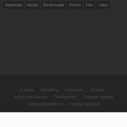
Reportaže
Istorija
Ženski kutak
Promo
Foto
Video
O nama
Marketing
Impresum
Kontakt
Autobuska stanica
Trebinje Info
Trebinje Vrijeme
Trebinje Nekretnine
Trebinje Bioskop
×
Copyrights © 2026 sva prava zadržana.