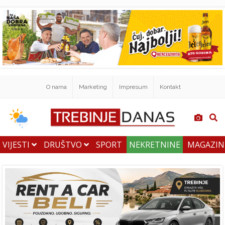
O nama
Marketing
Impresum
Kontakt
VIJESTI
DRUŠTVO
SPORT
NEKRETNINE
MAGAZI