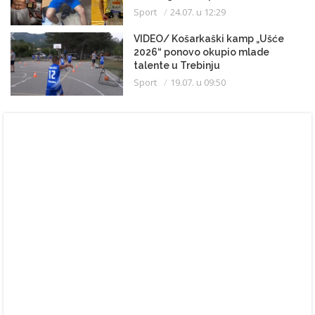
Sport
24.07. u 12:29
VIDEO/ Košarkaški kamp „Ušće
2026“ ponovo okupio mlade
talente u Trebinju
Sport
19.07. u 09:50