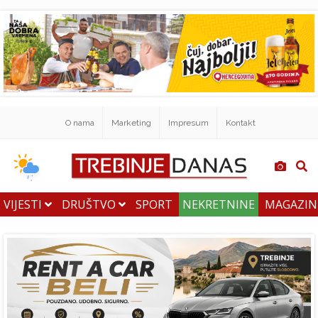
O nama
Marketing
Impresum
Kontakt
VIJESTI
DRUŠTVO
SPORT
NEKRETNINE
MAGAZI