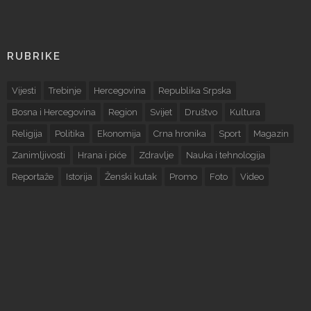
RUBRIKE
Vijesti
Trebinje
Hercegovina
Republika Srpska
Bosna i Hercegovina
Region
Svijet
Društvo
Kultura
Religija
Politika
Ekonomija
Crna hronika
Sport
Magazin
Zanimljivosti
Hrana i piće
Zdravlje
Nauka i tehnologija
Reportaže
Istorija
Ženski kutak
Promo
Foto
Video