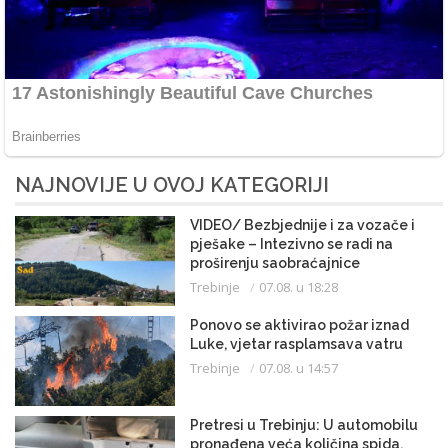
NAJNOVIJE U OVOJ KATEGORIJI
VIDEO/ Bezbjednije i za vozače i
pješake – Intezivno se radi na
proširenju saobraćajnice
Trebinje
07.08. u 18:28
Ponovo se aktivirao požar iznad
Luke, vjetar rasplamsava vatru
Trebinje
07.08. u 14:57
Pretresi u Trebinju: U automobilu
pronađena veća količina spida,