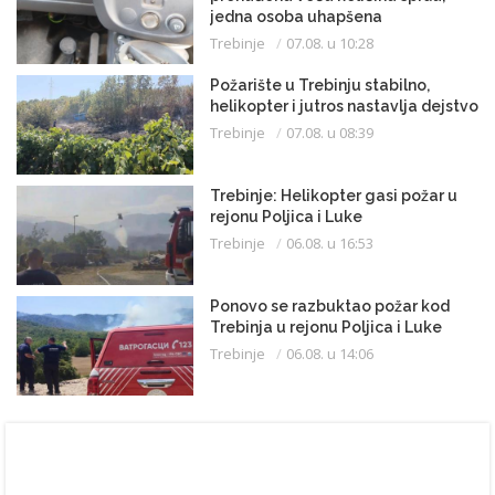
jedna osoba uhapšena
Trebinje
07.08. u 10:28
Požarište u Trebinju stabilno,
helikopter i jutros nastavlja dejstvo
Trebinje
07.08. u 08:39
Trebinje: Helikopter gasi požar u
rejonu Poljica i Luke
Trebinje
06.08. u 16:53
Ponovo se razbuktao požar kod
Trebinja u rejonu Poljica i Luke
Trebinje
06.08. u 14:06