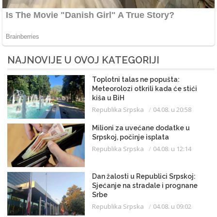
NAJNOVIJE U OVOJ KATEGORIJI
Toplotni talas ne popušta:
Meteorolozi otkrili kada će stići
kiša u BiH
Republika Srpska
04.08. u 20:58
Milioni za uvećane dodatke u
Srpskoj, počinje isplata
Republika Srpska
04.08. u 12:14
Dan žalosti u Republici Srpskoj:
Sjećanje na stradale i prognane
Srbe
Republika Srpska
04.08. u 09:02