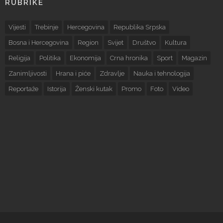
RUBRIKE
Vijesti
Trebinje
Hercegovina
Republika Srpska
Bosna i Hercegovina
Region
Svijet
Društvo
Kultura
Religija
Politika
Ekonomija
Crna hronika
Sport
Magazin
Zanimljivosti
Hrana i piće
Zdravlje
Nauka i tehnologija
Reportaže
Istorija
Ženski kutak
Promo
Foto
Video