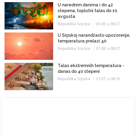
U narednim danima i do 42
stepena, toplotni talas do 10.
avgusta
Republika Srpska
03.08. u 08:27
U Srpskoj narandžasto upozorenje,
temperatura prelazi 40
Republika Srpska
01.08. u 08:37
Talas ekstremnih temperatura -
danas do 40 stepeni
Republika Srpska
31.07. u 08:10