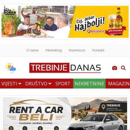
O nama
Marketing
Impresum
Kontakt
VIJESTI
DRUŠTVO
SPORT
NEKRETNINE
MAGAZI