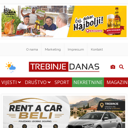
O nama
Marketing
Impresum
Kontakt
VIJESTI
DRUŠTVO
SPORT
NEKRETNINE
MAGAZI