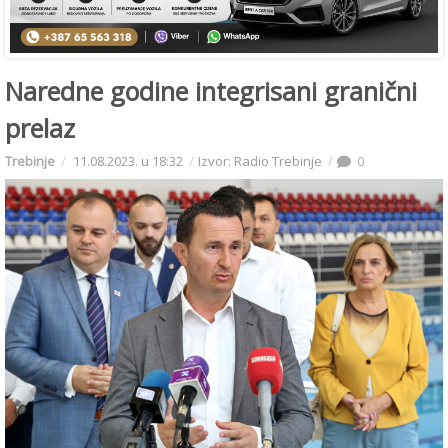
Naredne godine integrisani granični
prelaz
Trebinje
11.08.2023. u 18:32
Izvor: Radio Trebinje
0