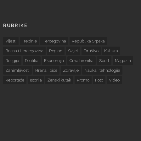
RUBRIKE
Vijesti
Trebinje
Hercegovina
Republika Srpska
Bosna i Hercegovina
Region
Svijet
Društvo
Kultura
Religija
Politika
Ekonomija
Crna hronika
Sport
Magazin
Zanimljivosti
Hrana i piće
Zdravlje
Nauka i tehnologija
Reportaže
Istorija
Ženski kutak
Promo
Foto
Video