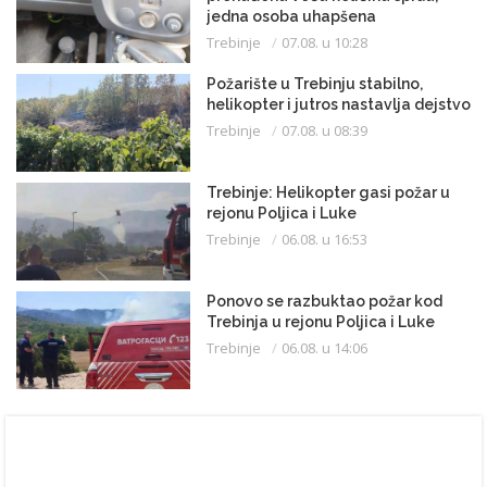
jedna osoba uhapšena
Trebinje
07.08. u 10:28
Požarište u Trebinju stabilno,
helikopter i jutros nastavlja dejstvo
Trebinje
07.08. u 08:39
Trebinje: Helikopter gasi požar u
rejonu Poljica i Luke
Trebinje
06.08. u 16:53
Ponovo se razbuktao požar kod
Trebinja u rejonu Poljica i Luke
Trebinje
06.08. u 14:06