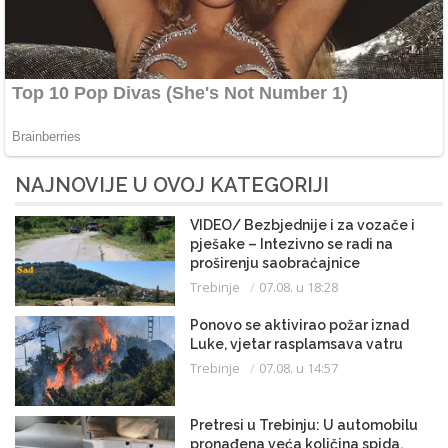
NAJNOVIJE U OVOJ KATEGORIJI
VIDEO/ Bezbjednije i za vozače i
pješake – Intezivno se radi na
proširenju saobraćajnice
Trebinje
07.08. u 18:28
Ponovo se aktivirao požar iznad
Luke, vjetar rasplamsava vatru
Trebinje
07.08. u 14:57
Pretresi u Trebinju: U automobilu
pronađena veća količina spida,