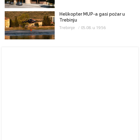
Helikopter MUP-a gasi požar u
Trebinju
Trebinje
05.08. u 19:56