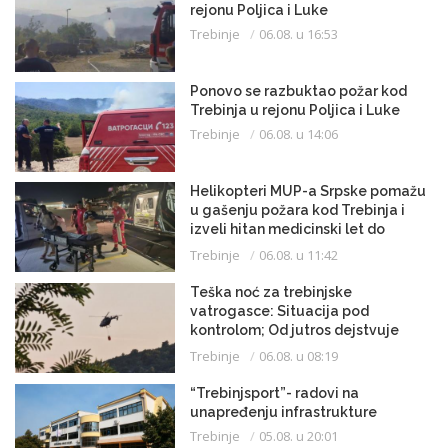
rejonu Poljica i Luke
Trebinje
06.08. u 16:53
Ponovo se razbuktao požar kod
Trebinja u rejonu Poljica i Luke
Trebinje
06.08. u 14:06
Helikopteri MUP-a Srpske pomažu
u gašenju požara kod Trebinja i
izveli hitan medicinski let do
Beograda
Trebinje
06.08. u 11:42
Teška noć za trebinjske
vatrogasce: Situacija pod
kontrolom; Od jutros dejstvuje
helikopter
Trebinje
06.08. u 08:19
“Trebinjsport”- radovi na
unapređenju infrastrukture
Trebinje
05.08. u 20:01