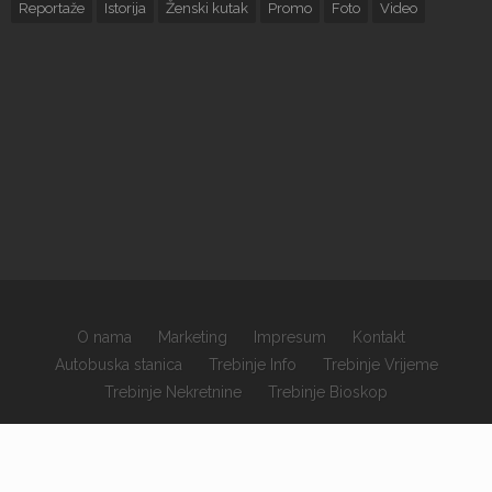
Reportaže
Istorija
Ženski kutak
Promo
Foto
Video
O nama
Marketing
Impresum
Kontakt
Autobuska stanica
Trebinje Info
Trebinje Vrijeme
Trebinje Nekretnine
Trebinje Bioskop
×
Copyrights © 2026 sva prava zadržana.