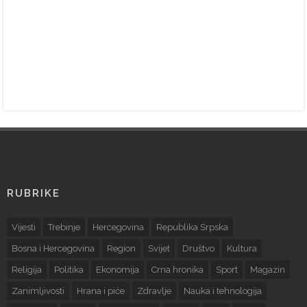
RUBRIKE
Vijesti
Trebinje
Hercegovina
Republika Srpska
Bosna i Hercegovina
Region
Svijet
Društvo
Kultura
Religija
Politika
Ekonomija
Crna hronika
Sport
Magazin
Zanimljivosti
Hrana i piće
Zdravlje
Nauka i tehnologija