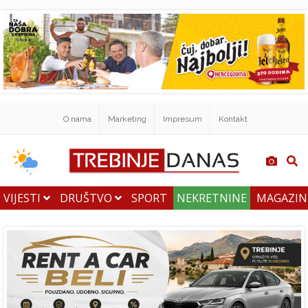
O nama
Marketing
Impresum
Kontakt
VIJESTI
DRUŠTVO
SPORT
NEKRETNINE
MAGAZI