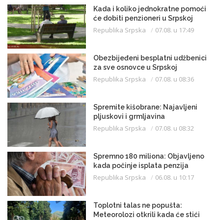
Kada i koliko jednokratne pomoći
će dobiti penzioneri u Srpskoj
Republika Srpska
07.08. u 17:49
Obezbijeđeni besplatni udžbenici
za sve osnovce u Srpskoj
Republika Srpska
07.08. u 08:36
Spremite kišobrane: Najavljeni
pljuskovi i grmljavina
Republika Srpska
07.08. u 08:32
Spremno 180 miliona: Objavljeno
kada počinje isplata penzija
Republika Srpska
06.08. u 10:17
Toplotni talas ne popušta:
Meteorolozi otkrili kada će stići