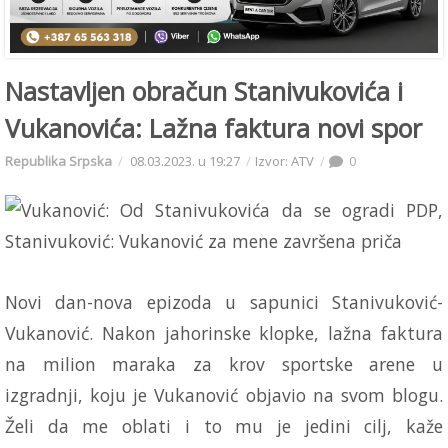
Nastavljen obračun Stanivukovića i
Vukanovića: Lažna faktura novi spor
Republika Srpska
08.03.2023. u 19:27
Izvor: ATV
0
Novi dan-nova epizoda u sapunici Stanivuković-
Vukanović. Nakon jahorinske klopke, lažna faktura
na milion maraka za krov sportske arene u
izgradnji, koju je Vukanović objavio na svom blogu.
Želi da me oblati i to mu je jedini cilj, kaže