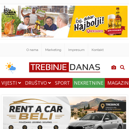
O nama
Marketing
Impresum
Kontakt
VIJESTI
DRUŠTVO
SPORT
NEKRETNINE
MAGAZI