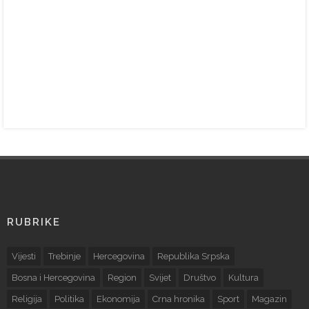
RUBRIKE
Vijesti
Trebinje
Hercegovina
Republika Srpska
Bosna i Hercegovina
Region
Svijet
Društvo
Kultura
Religija
Politika
Ekonomija
Crna hronika
Sport
Magazin