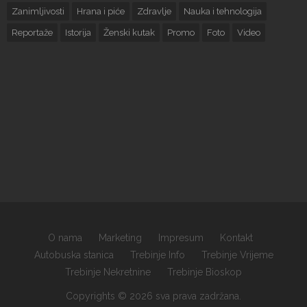
Zanimljivosti
Hrana i piće
Zdravlje
Nauka i tehnologija
Reportaže
Istorija
Ženski kutak
Promo
Foto
Video
O nama
Marketing
Impresum
Kontakt
Autobuska stanica
Trebinje Info
Trebinje Vrijeme
Trebinje Nekretnine
Trebinje Bioskop
Copyrights © 2026 sva prava zadržana.