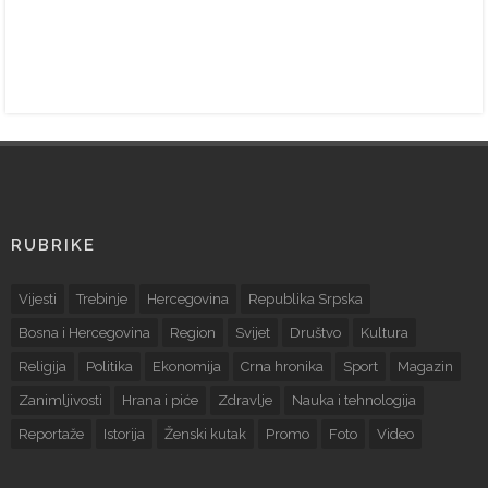
RUBRIKE
Vijesti
Trebinje
Hercegovina
Republika Srpska
Bosna i Hercegovina
Region
Svijet
Društvo
Kultura
Religija
Politika
Ekonomija
Crna hronika
Sport
Magazin
Zanimljivosti
Hrana i piće
Zdravlje
Nauka i tehnologija
Reportaže
Istorija
Ženski kutak
Promo
Foto
Video