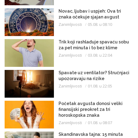
Novac, ljubav i uspjeh: Ova tri
znaka očekuje sjajan avgust
Zanimljivosti
05.08. u 08:10
Trik koji rashlađuje spavaću sobu
za pet minuta i to bez klime
Zanimljivosti
03.08. u 22:04
Spavate uz ventilator? Stručnjaci
upozoravaju na rizike
Zanimljivosti
01.08. u 22:05
Početak avgusta donosi veliki
finansijski preokret za tri
horoskopska znaka
Zanimljivosti
01.08. u 08:07
Skandinavska tajna: 15 minuta