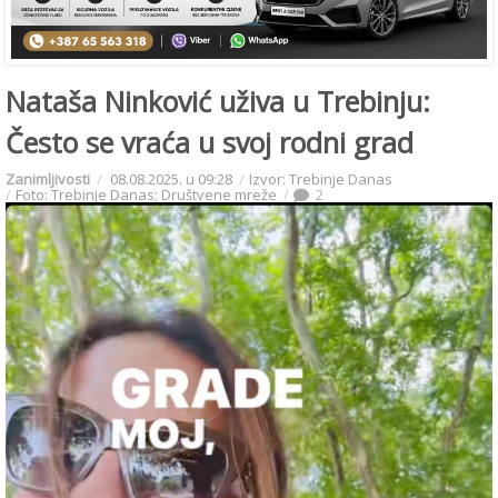
Nataša Ninković uživa u Trebinju:
Često se vraća u svoj rodni grad
Zanimljivosti
08.08.2025. u 09:28
Izvor: Trebinje Danas
Foto: Trebinje Danas; Društvene mreže
2