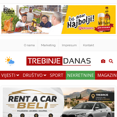
O nama
Marketing
Impresum
Kontakt
VIJESTI
DRUŠTVO
SPORT
NEKRETNINE
MAGAZI