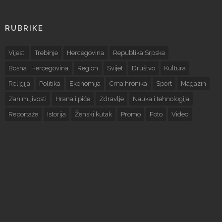
RUBRIKE
Vijesti
Trebinje
Hercegovina
Republika Srpska
Bosna i Hercegovina
Region
Svijet
Društvo
Kultura
Religija
Politika
Ekonomija
Crna hronika
Sport
Magazin
Zanimljivosti
Hrana i piće
Zdravlje
Nauka i tehnologija
Reportaže
Istorija
Ženski kutak
Promo
Foto
Video