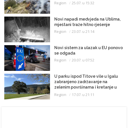
Region
25.07. u 15:32
Novi napadi medvjeda na Ublima,
mještani traže hitno rješenje
Region
23.07. u 21:14
Novi sistem za ulazak u EU ponovo
se odgađa
Region
20.07. u 07:52
U parku ispod Titove vile u Igalu
zabranjeno zadržavanje na
zelenim površinama i kretanje u
kupaćem kostimu
Region
17.07. u 21:11