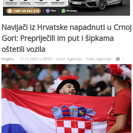
Navijači iz Hrvatske napadnuti u Crnoj
Gori: Prepriječili im put i šipkama
oštetili vozila
Region
17.11.2025. u 09:30
Izvor: Agencije
Foto: Agencije
1