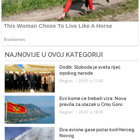
NAJNOVIJE U OVOJ KATEGORIJI
Dodik: Sloboda je sveta riječ
srpskog naroda
Region
29.07. u 17:43
Evo kome će trebati viza: Nova
pravila za ulazak u Crnu Goru
Region
26.07. u 18:43
Dva aviona gase požar kod Herceg
Novog