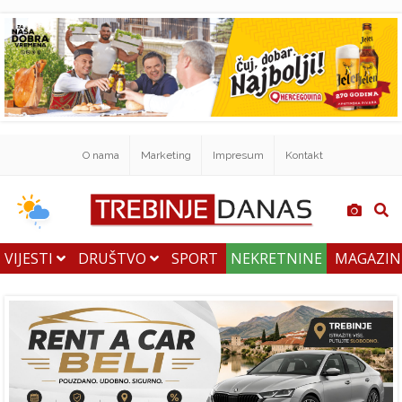
O nama
Marketing
Impresum
Kontakt
VIJESTI
DRUŠTVO
SPORT
NEKRETNINE
MAGAZI