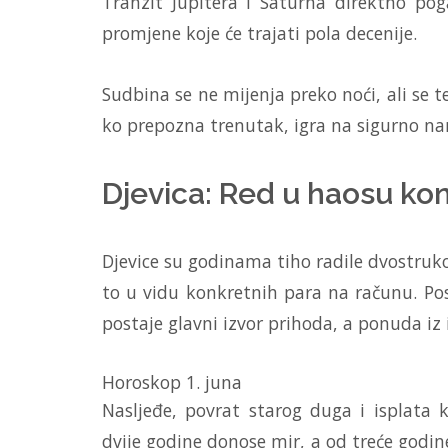
Tranzit Jupitera i Saturna direktno po
promjene koje će trajati pola decenije.
Sudbina se ne mijenja preko noći, ali se 
ko prepozna trenutak, igra na sigurno na
Djevica: Red u haosu ko
Djevice su godinama tiho radile dvostruko 
to u vidu konkretnih para na računu. Po
postaje glavni izvor prihoda, a ponuda iz 
Horoskop 1. juna
Nasljeđe, povrat starog duga i isplata 
dvije godine donose mir, a od treće godin