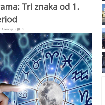
rama: Tri znaka od 1.
eriod
: Agencije
0