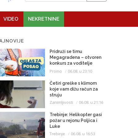
VIDEO
NEKRETNINE
AJNOVIJE
Pridruži se timu
Megagradena – otvoren
konkurs za voditelje
gradilišta
Promo
06.08. u 23:10
Četiri greške s klimom
koje vam dižu račun za
struju
Zanimljivosti
06.08. u 21:16
Trebinje: Helikopter gasi
požar u rejonu Poljica i
Luke
Trebinje
06.08. u 16:53