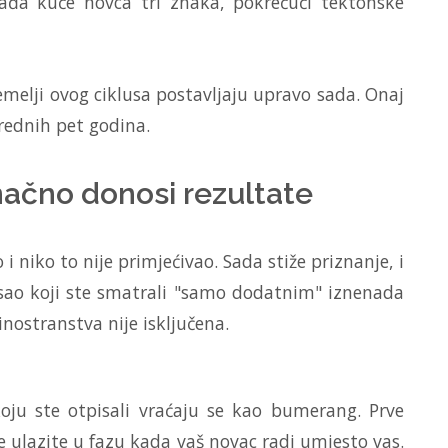
gađa kuće novca tri znaka, pokrećući tektonske
temelji ovog ciklusa postavljaju upravo sada. Onaj
rednih pet godina.
načno donosi rezultate
i niko to nije primjećivao. Sada stiže priznanje, i
sao koji ste smatrali "samo dodatnim" iznenada
inostranstva nije isključena.
koju ste otpisali vraćaju se kao bumerang. Prve
e ulazite u fazu kada vaš novac radi umjesto vas.