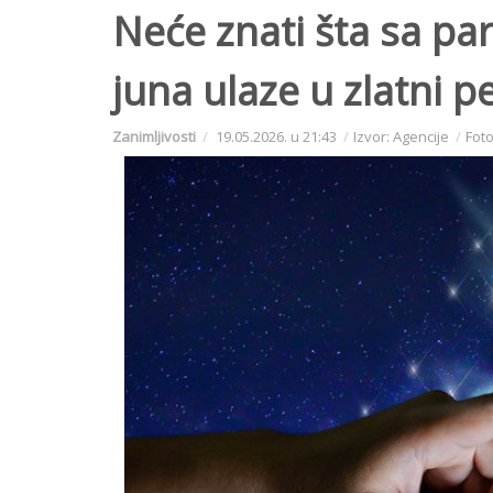
Neće znati šta sa pa
juna ulaze u zlatni p
Zanimljivosti
19.05.2026. u 21:43
Izvor: Agencije
Foto