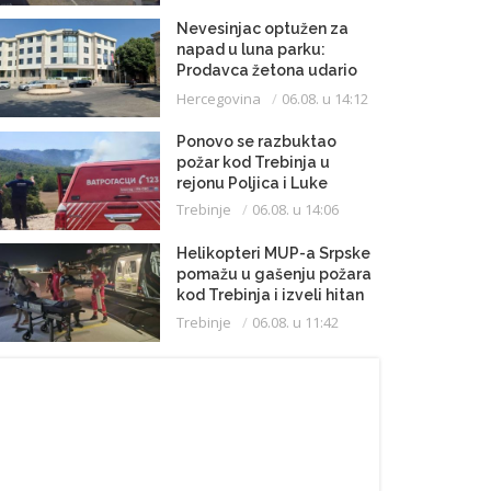
Nevesinjac optužen za
napad u luna parku:
Prodavca žetona udario
mikrofonom u glavu
Hercegovina
06.08. u 14:12
Ponovo se razbuktao
požar kod Trebinja u
rejonu Poljica i Luke
Trebinje
06.08. u 14:06
Helikopteri MUP-a Srpske
pomažu u gašenju požara
kod Trebinja i izveli hitan
medicinski let do
Trebinje
06.08. u 11:42
Beograda