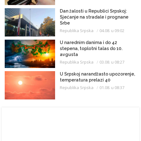
Dan žalosti u Republici Srpskoj:
Sjećanje na stradale i prognane
Srbe
Republika Srpska
04.08. u 09:02
U narednim danima i do 42
stepena, toplotni talas do 10.
avgusta
Republika Srpska
03.08. u 08:27
U Srpskoj narandžasto upozorenje,
temperatura prelazi 40
Republika Srpska
01.08. u 08:37