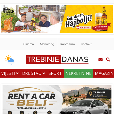
O nama
Marketing
Impresum
Kontakt
VIJESTI
DRUŠTVO
SPORT
NEKRETNINE
MAGAZI