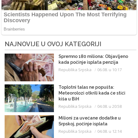
NAJNOVIJE U OVOJ KATEGORIJI
Spremno 180 miliona: Objavljeno
kada počinje isplata penzija
Republika Srpska
06.08. u 10:17
Toplotni talas ne popušta:
Meteorolozi otkrili kada će stići
kiša u BiH
Republika Srpska
04.08. u 20:58
Milioni za uvećane dodatke u
Srpskoj, počinje isplata
Republika Srpska
04.08. u 12:14