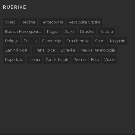
RUBRIKE
Vijesti
Trebinje
Hercegovina
Republika Srpska
Bosna i Hercegovina
Region
Svijet
Društvo
Kultura
Religija
Politika
Ekonomija
Crna hronika
Sport
Magazin
Zanimljivosti
Hrana i piće
Zdravlje
Nauka i tehnologija
Reportaže
Istorija
Ženski kutak
Promo
Foto
Video