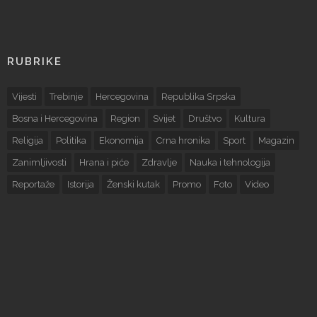
RUBRIKE
Vijesti
Trebinje
Hercegovina
Republika Srpska
Bosna i Hercegovina
Region
Svijet
Društvo
Kultura
Religija
Politika
Ekonomija
Crna hronika
Sport
Magazin
Zanimljivosti
Hrana i piće
Zdravlje
Nauka i tehnologija
Reportaže
Istorija
Ženski kutak
Promo
Foto
Video