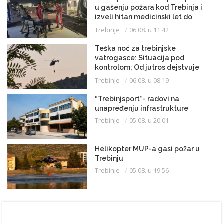
u gašenju požara kod Trebinja i
izveli hitan medicinski let do
Beograda
Trebinje
06.08. u 11:42
Teška noć za trebinjske
vatrogasce: Situacija pod
kontrolom; Od jutros dejstvuje
helikopter
Trebinje
06.08. u 08:19
“Trebinjsport”- radovi na
unapređenju infrastrukture
Trebinje
05.08. u 20:01
Helikopter MUP-a gasi požar u
Trebinju
Trebinje
05.08. u 19:56