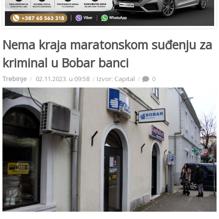
Nema kraja maratonskom suđenju za
kriminal u Bobar banci
Trebinje
02.11.2023. u 09:58
Izvor: Capital
0