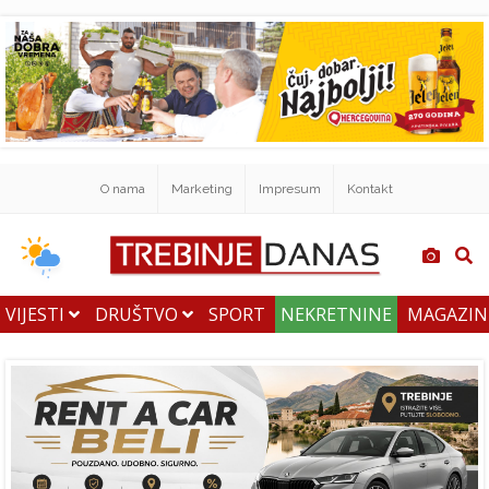
O nama
Marketing
Impresum
Kontakt
VIJESTI
DRUŠTVO
SPORT
NEKRETNINE
MAGAZI