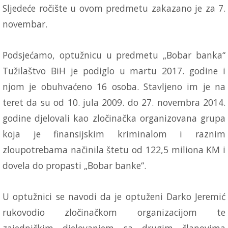
Sljedeće ročište u ovom predmetu zakazano je za 7.
novembar.
Podsjećamo, optužnicu u predmetu „Bobar banka“
Tužilaštvo BiH je podiglo u martu 2017. godine i
njom je obuhvaćeno 16 osoba. Stavljeno im je na
teret da su od 10. jula 2009. do 27. novembra 2014.
godine djelovali kao zločinačka organizovana grupa
koja je finansijskim kriminalom i raznim
zloupotrebama načinila štetu od 122,5 miliona KM i
dovela do propasti „Bobar banke“.
U optužnici se navodi da je optuženi Darko Jeremić
rukovodio zločinačkom organizacijom te
zajedničkim djelovanjem sa drugim članovima