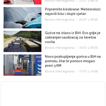
Bosna i Hercegovina
23.07. u 08:18
Pripremite kišobrane: Meteorolozi
najavili kišu i olujni vjetar
Bosna i Hercegovina
20.07. u 09:40
Gužve na izlazu iz BiH: Evo gdje je
zabranjen saobraćaj za teretna
vozila
Bosna i Hercegovina
19.07. u 09:20
Novo poskupljenje goriva u BiH na
pomolu, litar bi ponovo mogao
preći 3 KM
Bosna i Hercegovina
17.07. u 10:06