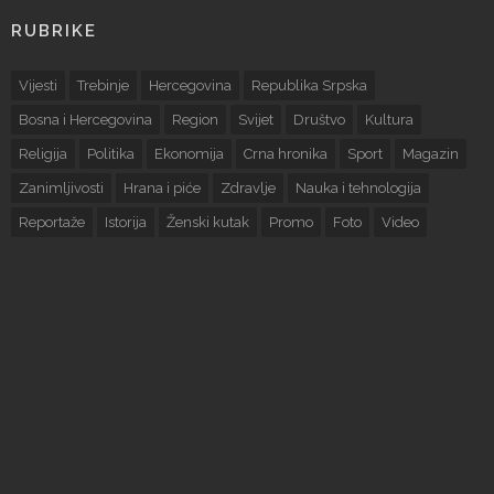
RUBRIKE
Vijesti
Trebinje
Hercegovina
Republika Srpska
Bosna i Hercegovina
Region
Svijet
Društvo
Kultura
Religija
Politika
Ekonomija
Crna hronika
Sport
Magazin
Zanimljivosti
Hrana i piće
Zdravlje
Nauka i tehnologija
Reportaže
Istorija
Ženski kutak
Promo
Foto
Video