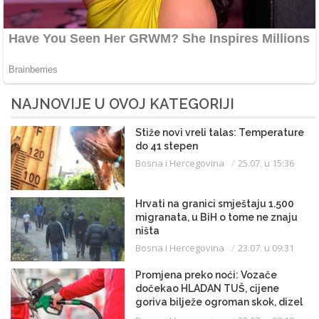
NAJNOVIJE U OVOJ KATEGORIJI
Stiže novi vreli talas: Temperature
do 41 stepen
Bosna i Hercegovina
25.07. u 15:36
Hrvati na granici smještaju 1.500
migranata, u BiH o tome ne znaju
ništa
Bosna i Hercegovina
23.07. u 09:31
Promjena preko noći: Vozače
dočekao HLADAN TUŠ, cijene
goriva bilježe ogroman skok, dizel
uveliko prešao 3,20 KM