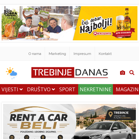
O nama
Marketing
Impresum
Kontakt
VIJESTI
DRUŠTVO
SPORT
NEKRETNINE
MAGAZI