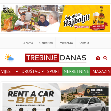
O nama
Marketing
Impresum
Kontakt
VIJESTI
DRUŠTVO
SPORT
NEKRETNINE
MAGAZI