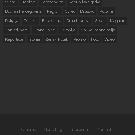
Vijesti
Trebinje
Hercegovina
Republika Srpska
Bosna i Hercegovina
Region
Svijet
Društvo
Kultura
Religija
Politika
Ekonomija
Crna hronika
Sport
Magazin
Zanimljivosti
Hrana i piće
Zdravlje
Nauka i tehnologija
Reportaže
Istorija
Ženski kutak
Promo
Foto
Video
O nama
Marketing
Impresum
Kontakt