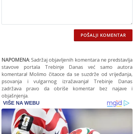
POŠALJI KOMENTAR
NAPOMENA
: Sadržaj objavljenih komentara ne predstavlja
stavove portala Trebinje Danas već samo autora
komentara! Molimo čitaoce da se suzdrže od vrijeđanja,
psovanja i vulgarnog izražavanja! Trebinje Danas
zadržava pravo da obriše komentar bez najave i
objašnjenja.