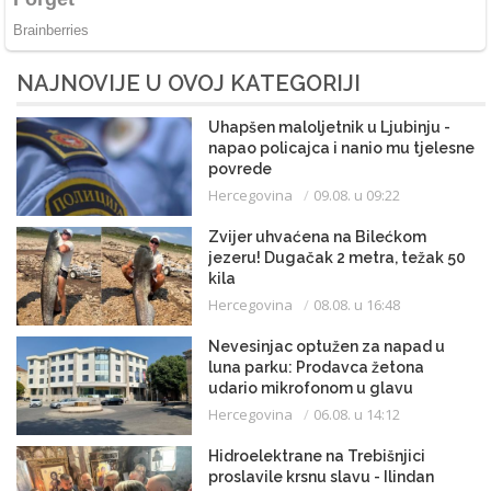
NAJNOVIJE U OVOJ KATEGORIJI
Uhapšen maloljetnik u Ljubinju -
napao policajca i nanio mu tjelesne
povrede
Hercegovina
09.08. u 09:22
Zvijer uhvaćena na Bilećkom
jezeru! Dugačak 2 metra, težak 50
kila
Hercegovina
08.08. u 16:48
Nevesinjac optužen za napad u
luna parku: Prodavca žetona
udario mikrofonom u glavu
Hercegovina
06.08. u 14:12
Hidroelektrane na Trebišnjici
proslavile krsnu slavu - Ilindan