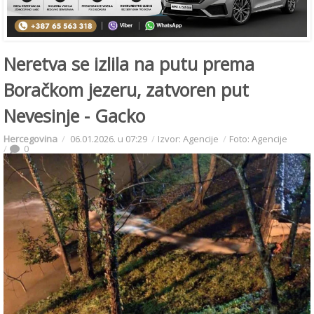
Neretva se izlila na putu prema
Boračkom jezeru, zatvoren put
Nevesinje - Gacko
Hercegovina
06.01.2026. u 07:29
Izvor: Agencije
Foto: Agencije
0