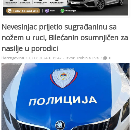
Nevesinjac prijetio sugrađaninu sa
nožem u ruci, Bilećanin osumnjičen za
nasilje u porodici
Hercegovina
03.06.2024. u 15:47
Izvor: Trebinje Live
0