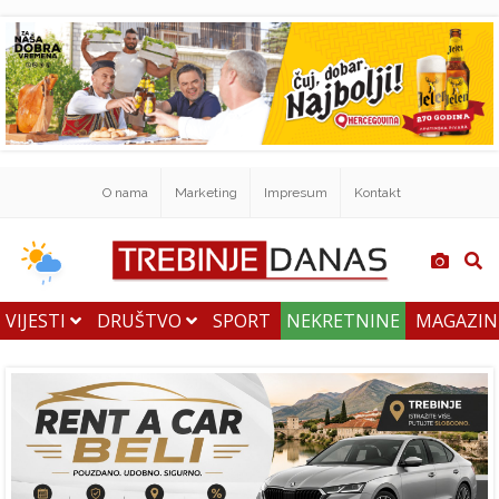
O nama
Marketing
Impresum
Kontakt
VIJESTI
DRUŠTVO
SPORT
NEKRETNINE
MAGAZI