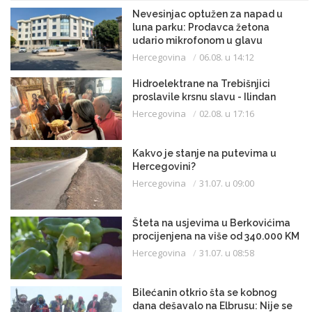
Nevesinjac optužen za napad u
luna parku: Prodavca žetona
udario mikrofonom u glavu
Hercegovina
06.08. u 14:12
Hidroelektrane na Trebišnjici
proslavile krsnu slavu - Ilindan
Hercegovina
02.08. u 17:16
Kakvo je stanje na putevima u
Hercegovini?
Hercegovina
31.07. u 09:00
Šteta na usjevima u Berkovićima
procijenjena na više od 340.000 KM
Hercegovina
31.07. u 08:58
Bilećanin otkrio šta se kobnog
dana dešavalo na Elbrusu: Nije se