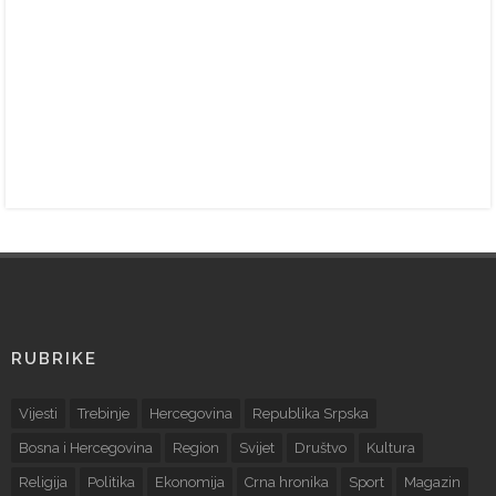
RUBRIKE
Vijesti
Trebinje
Hercegovina
Republika Srpska
Bosna i Hercegovina
Region
Svijet
Društvo
Kultura
Religija
Politika
Ekonomija
Crna hronika
Sport
Magazin