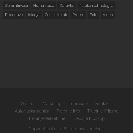
Zanimljivosti
Hrana i piće
Zdravlje
Nauka i tehnologija
Reportaže
Istorija
Ženski kutak
Promo
Foto
Video
O nama
Marketing
Impresum
Kontakt
Autobuska stanica
Trebinje Info
Trebinje Vrijeme
Trebinje Nekretnine
Trebinje Bioskop
Copyrights © 2026 sva prava zadržana.