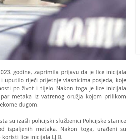
2023. godine, zaprimila prijavu da je lice inicijala
 i uputilo riječi prijetnje vlasnicima posjeda, koje
sti po život i tijelo. Nakon toga je lice inicijala
ilo par metaka iz vatrenog oružja kojom prilikom
i nekome dugom.
 su izašli policijski službenici Policijske stanice
 od ispaljenih metaka. Nakon toga, urađeni su
risti lice inicijala LJ.B.