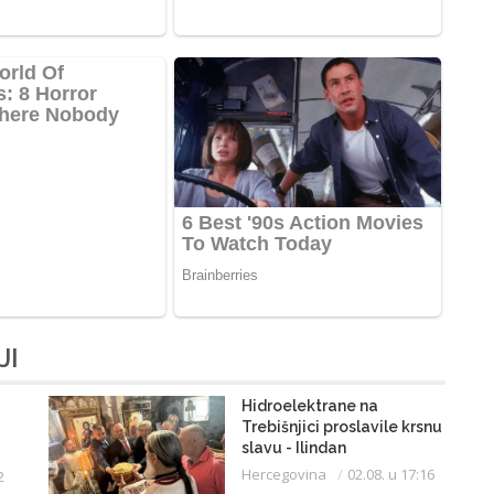
JI
Hidroelektrane na
Trebišnjici proslavile krsnu
slavu - Ilindan
Hercegovina
02.08. u 17:16
2