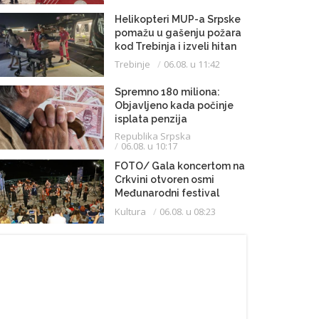
Helikopteri MUP-a Srpske
pomažu u gašenju požara
kod Trebinja i izveli hitan
medicinski let do
Trebinje
06.08. u 11:42
Beograda
Spremno 180 miliona:
Objavljeno kada počinje
isplata penzija
Republika Srpska
06.08. u 10:17
FOTO/ Gala koncertom na
Crkvini otvoren osmi
Međunarodni festival
klasične muzike
Kultura
06.08. u 08:23