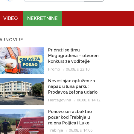
VIDEO
NEKRETNINE
AJNOVIJE
Pridruži se timu
Megagradena – otvoren
konkurs za voditelje
gradilišta
Promo
06.08. u 23:10
Nevesinjac optužen za
napad u luna parku:
Prodavca žetona udario
mikrofonom u glavu
Hercegovina
06.08. u 14:12
Ponovo se razbuktao
požar kod Trebinja u
rejonu Poljica i Luke
Trebinje
06.08. u 14:06