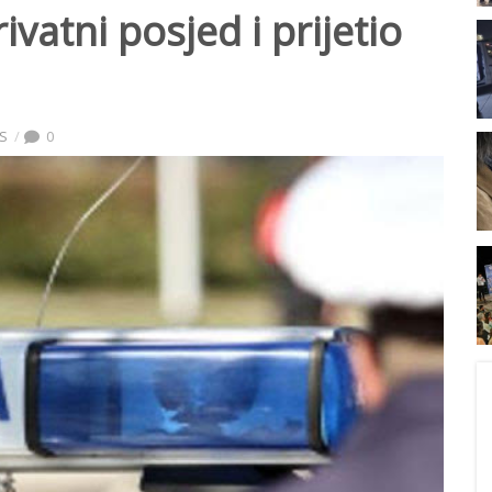
vatni posjed i prijetio
AS
0