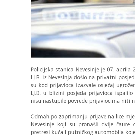
Policijska stanica Nevesinje je 07. aprila 
LJ.B. iz Nevesinja došlo na privatni posjed
su kod prijavioca izazvale osjećaj ugroženo
LJ.B. u blizini posjeda prijavioca ispal
nisu nastupile povrede prijaviocima nit
Odmah po zaprimanju prijave na lice mjesta
Nevesinje koji su pronašli dvije čaure
pretresi kuća i putničkog automobila koje ko