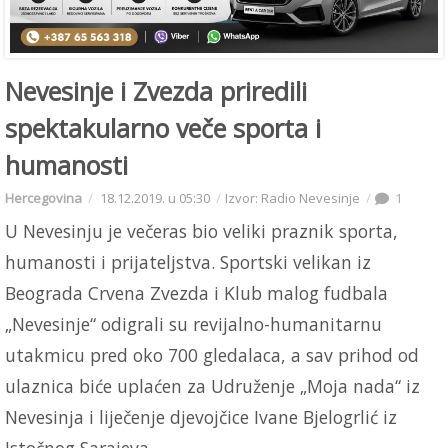
Nevesinje i Zvezda priredili
spektakularno veče sporta i
humanosti
Hercegovina
18.12.2019. u 05:30
Izvor: Radio Nevesinje
1
U Nevesinju je večeras bio veliki praznik sporta,
humanosti i prijateljstva. Sportski velikan iz
Beograda Crvena Zvezda i Klub malog fudbala
„Nevesinje“ odigrali su revijalno-humanitarnu
utakmicu pred oko 700 gledalaca, a sav prihod od
ulaznica biće uplaćen za Udruženje „Moja nada“ iz
Nevesinja i liječenje djevojčice Ivane Bjelogrlić iz
Istočnog Sarajeva.