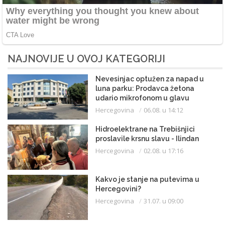
NAJNOVIJE U OVOJ KATEGORIJI
Nevesinjac optužen za napad u
luna parku: Prodavca žetona
udario mikrofonom u glavu
Hercegovina
06.08. u 14:12
Hidroelektrane na Trebišnjici
proslavile krsnu slavu - Ilindan
Hercegovina
02.08. u 17:16
Kakvo je stanje na putevima u
Hercegovini?
Hercegovina
31.07. u 09:00