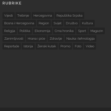
RUBRIKE
Vijesti
Trebinje
Hercegovina
Republika Srpska
Bosna i Hercegovina
Region
Svijet
Društvo
Kultura
Religija
Politika
Ekonomija
Crna hronika
Sport
Magazin
Zanimljivosti
Hrana i piće
Zdravlje
Nauka i tehnologija
Reportaže
Istorija
Ženski kutak
Promo
Foto
Video