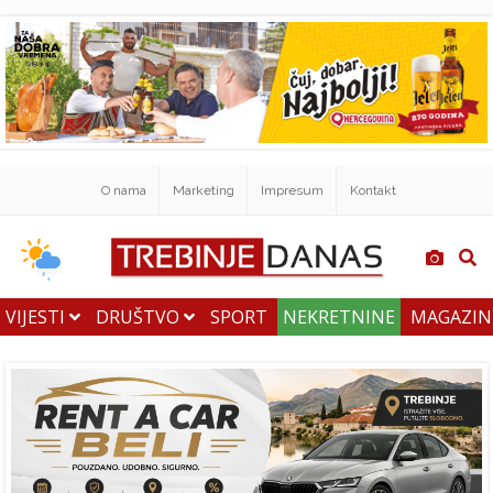
O nama
Marketing
Impresum
Kontakt
VIJESTI
DRUŠTVO
SPORT
NEKRETNINE
MAGAZI