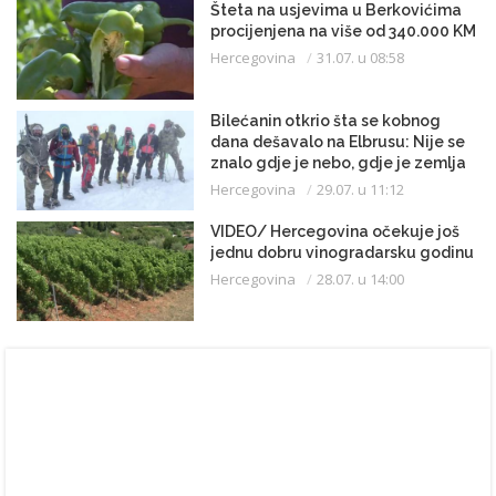
Šteta na usjevima u Berkovićima
procijenjena na više od 340.000 KM
Hercegovina
31.07. u 08:58
Bilećanin otkrio šta se kobnog
dana dešavalo na Elbrusu: Nije se
znalo gdje je nebo, gdje je zemlja
Hercegovina
29.07. u 11:12
VIDEO/ Hercegovina očekuje još
jednu dobru vinogradarsku godinu
Hercegovina
28.07. u 14:00