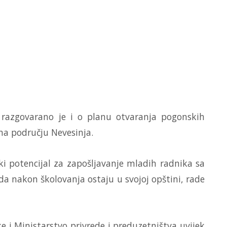
a razgovarano je i o planu otvaranja pogonskih
na području Nevesinja.
liki potencijal za zapošljavanje mladih radnika sa
a nakon školovanja ostaju u svojoj opštini, rade
ke i Ministarstvo privrede i preduzetništva uvijek