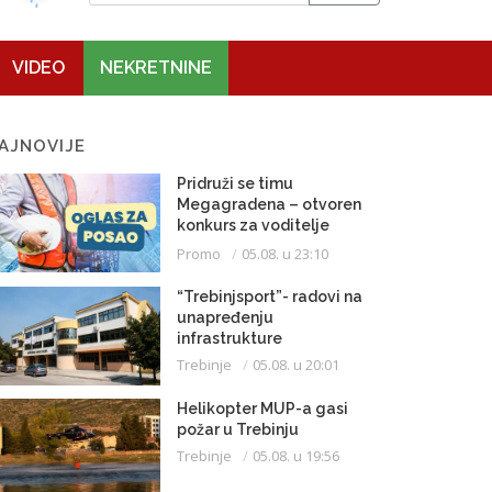
VIDEO
NEKRETNINE
AJNOVIJE
Pridruži se timu
Megagradena – otvoren
konkurs za voditelje
gradilišta
Promo
05.08. u 23:10
“Trebinjsport”- radovi na
unapređenju
infrastrukture
Trebinje
05.08. u 20:01
Helikopter MUP-a gasi
požar u Trebinju
Trebinje
05.08. u 19:56