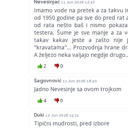
Nevesinjac
11 Jun 2026 12:47
Imamo vode na pretek a za takvu in
od 1950 godine pa sve do pred rat 
od rata nešto baš i nismo pokaza
testera. Šume je sve manje a za vo
takav kakav jeste a zašto nije 
"kravatama"... Prozvodnja hrane dr
A željezo neka valjajo negdje drugo..
2
0
Šagovnović
11 Jun 2026 18:40
Jadno Nevesinje sa ovom trojkom
4
0
Duki
12 Jun 2026 15:11
Tipični mudrosti, pred izbore