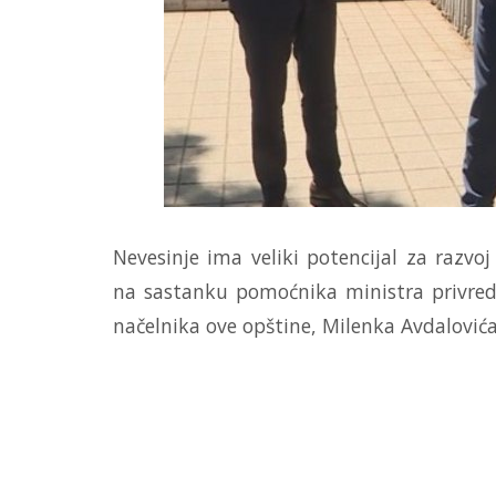
Nevesinje ima veliki potencijal za razvoj
na sastanku pomoćnika ministra privrede 
načelnika ove opštine, Milenka Avdalovića