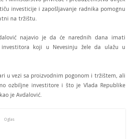
iču investicije i zapošljavanje radnika pomognu
ni na tržištu.
dalović najavio je da će narednih dana imati
investitora koji u Nevesinju žele da ulažu u
ari u vezi sa proizvodnim pogonom i tržištem, ali
 ozbiljne investitore i što je Vlada Republike
kao je Avdalović.
Oglas