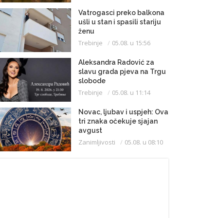
Vatrogasci preko balkona
ušli u stan i spasili stariju
ženu
Trebinje
05.08. u 15:56
Aleksandra Radović za
slavu grada pjeva na Trgu
slobode
Trebinje
05.08. u 11:14
Novac, ljubav i uspjeh: Ova
tri znaka očekuje sjajan
avgust
Zanimljivosti
05.08. u 08:10