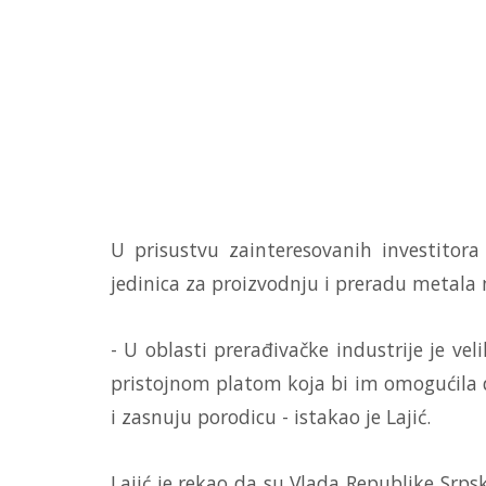
U prisustvu zainteresovanih investitor
jedinica za proizvodnju i preradu metala 
- U oblasti prerađivačke industrije je ve
pristojnom platom koja bi im omogućila d
i zasnuju porodicu - istakao je Lajić.
Lajić je rekao da su Vlada Republike Srps