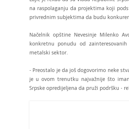
na raspolaganju da projektima koji podst
privrednim subjektima da budu konkurent
Načelnik opštine Nevesinje Milenko Av
konkretnu ponudu od zainteresovanih 
metalski sektor.
- Preostalo je da još dogovorimo neke stv
je u ovom trenutku najvažnije što imamo
Srpske opredijeljena da pruži podršku - re