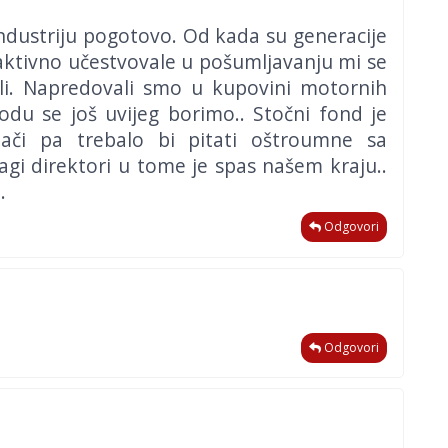
dustriju pogotovo. Od kada su generacije
aktivno učestvovale u pošumljavanju mi se
li. Napredovali smo u kupovini motornih
du se još uvijeg borimo.. Stočni fond je
jači pa trebalo bi pitati oštroumne sa
agi direktori u tome je spas našem kraju..
.
Odgovori
Odgovori