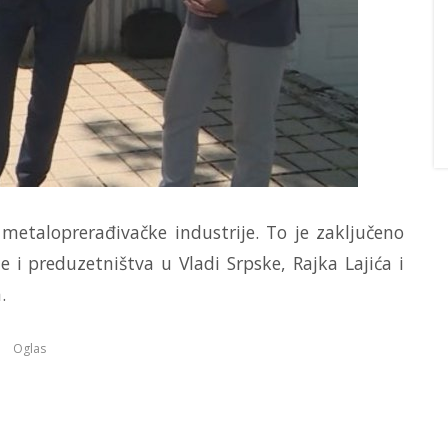
 metaloprerađivačke industrije. To je zaključeno
i preduzetništva u Vladi Srpske, Rajka Lajića i
.
Oglas