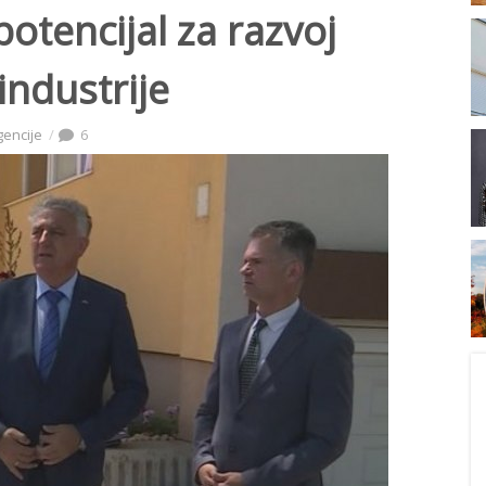
potencijal za razvoj
industrije
gencije
6