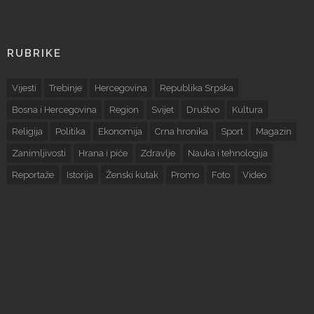
RUBRIKE
Vijesti
Trebinje
Hercegovina
Republika Srpska
Bosna i Hercegovina
Region
Svijet
Društvo
Kultura
Religija
Politika
Ekonomija
Crna hronika
Sport
Magazin
Zanimljivosti
Hrana i piće
Zdravlje
Nauka i tehnologija
Reportaže
Istorija
Ženski kutak
Promo
Foto
Video