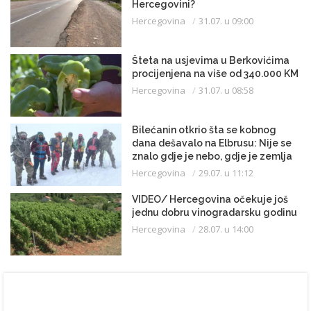
Hercegovini?
Hercegovina
31.07. u 09:00
Šteta na usjevima u Berkovićima
procijenjena na više od 340.000 KM
Hercegovina
31.07. u 08:58
Bilećanin otkrio šta se kobnog
dana dešavalo na Elbrusu: Nije se
znalo gdje je nebo, gdje je zemlja
Hercegovina
29.07. u 11:12
VIDEO/ Hercegovina očekuje još
jednu dobru vinogradarsku godinu
Hercegovina
28.07. u 14:00