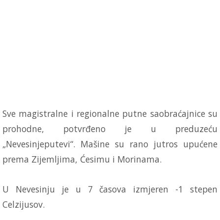
Sve magistralne i regionalne putne saobraćajnice su
prohodne, potvrđeno je u preduzeću
„Nevesinjeputevi“. Mašine su rano jutros upućene
prema Zijemljima, Ćesimu i Morinama.
U Nevesinju je u 7 časova izmjeren -1 stepen
Celzijusov.