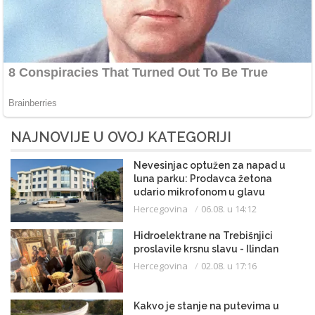
NAJNOVIJE U OVOJ KATEGORIJI
Nevesinjac optužen za napad u
luna parku: Prodavca žetona
udario mikrofonom u glavu
Hercegovina
06.08. u 14:12
Hidroelektrane na Trebišnjici
proslavile krsnu slavu - Ilindan
Hercegovina
02.08. u 17:16
Kakvo je stanje na putevima u