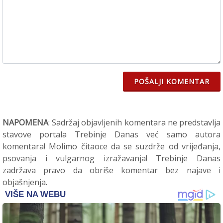
POŠALJI KOMENTAR
NAPOMENA
: Sadržaj objavljenih komentara ne predstavlja
stavove portala Trebinje Danas već samo autora
komentara! Molimo čitaoce da se suzdrže od vrijeđanja,
psovanja i vulgarnog izražavanja! Trebinje Danas
zadržava pravo da obriše komentar bez najave i
objašnjenja.