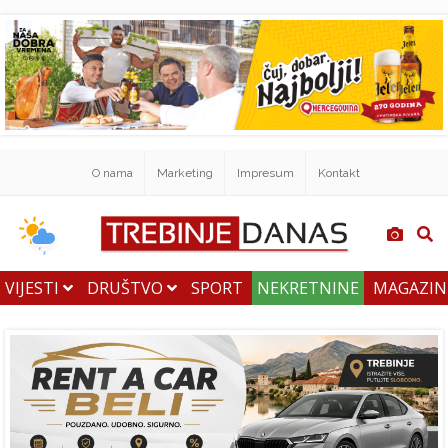
O nama
Marketing
Impresum
Kontakt
VIJESTI
DRUŠTVO
SPORT
NEKRETNINE
MAGAZI