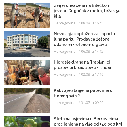
Zvijer uhvaćena na Bilećkom
jezeru! Dugačak 2 metra, težak 50
kila
Hercegovina
08.08. u 16:48
Nevesinjac optužen za napad u
luna parku: Prodavca žetona
udario mikrofonom u glavu
Hercegovina
06.08. u 14:12
Hidroelektrane na Trebišnjici
proslavile krsnu slavu - Ilindan
Hercegovina
02.08. u 17:16
Kakvo je stanje na putevima u
Hercegovini?
Hercegovina
31.07. u 09:00
Šteta na usjevima u Berkovićima
procijenjena na više od 340.000 KM