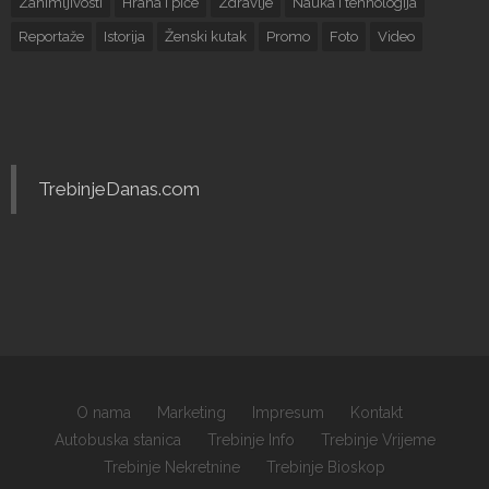
Zanimljivosti
Hrana i piće
Zdravlje
Nauka i tehnologija
Reportaže
Istorija
Ženski kutak
Promo
Foto
Video
TrebinjeDanas.com
O nama
Marketing
Impresum
Kontakt
Autobuska stanica
Trebinje Info
Trebinje Vrijeme
Trebinje Nekretnine
Trebinje Bioskop