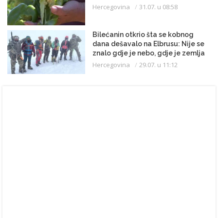
Hercegovina
31.07. u 08:58
Bilećanin otkrio šta se kobnog
dana dešavalo na Elbrusu: Nije se
znalo gdje je nebo, gdje je zemlja
Hercegovina
29.07. u 11:12