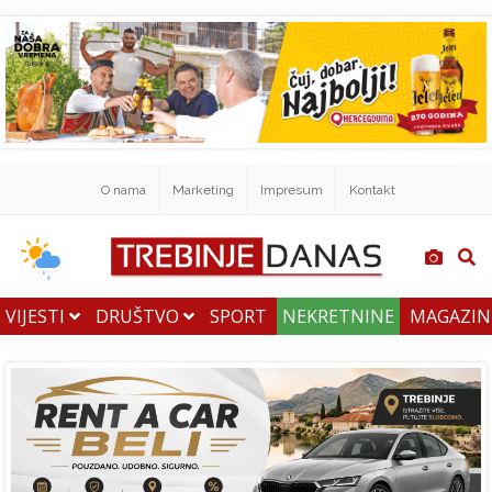
O nama
Marketing
Impresum
Kontakt
VIJESTI
DRUŠTVO
SPORT
NEKRETNINE
MAGAZI