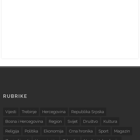
RUBRIKE
Vijesti
Trebinje
Hercegovina
Republika Srpska
Bosna i Hercegovina
Region
Svijet
Društvo
Kultura
Religija
Politika
Ekonomija
Crna hronika
Sport
Magazin