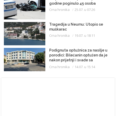
godine poginulo 45 osoba
Crna hronika
25.07. u 07:26
Tragedija u Neumu: Utopio se
muškarac
Crna hronika
19.07. u 18:11
Podignuta optužnica za nasilje u
porodici: Bilećanin optužen da je
nakon prijetnji i svađe sa
partnerkom zapalio kuću
Crna hronika
14.07. u 15:14