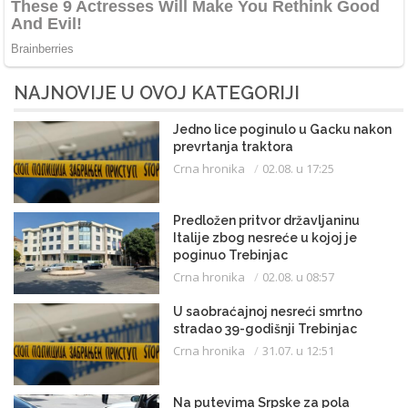
NAJNOVIJE U OVOJ KATEGORIJI
Jedno lice poginulo u Gacku nakon
prevrtanja traktora
Crna hronika
02.08. u 17:25
Predložen pritvor državljaninu
Italije zbog nesreće u kojoj je
poginuo Trebinjac
Crna hronika
02.08. u 08:57
U saobraćajnoj nesreći smrtno
stradao 39-godišnji Trebinjac
Crna hronika
31.07. u 12:51
Na putevima Srpske za pola