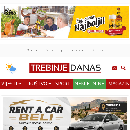
O nama
Marketing
Impresum
Kontakt
VIJESTI
DRUŠTVO
SPORT
NEKRETNINE
MAGAZI