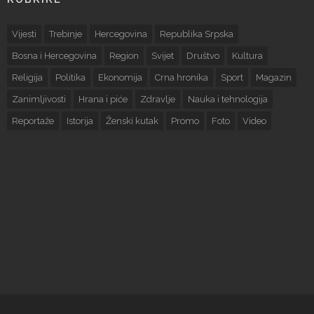
Vijesti
Trebinje
Hercegovina
Republika Srpska
Bosna i Hercegovina
Region
Svijet
Društvo
Kultura
Religija
Politika
Ekonomija
Crna hronika
Sport
Magazin
Zanimljivosti
Hrana i piće
Zdravlje
Nauka i tehnologija
Reportaže
Istorija
Ženski kutak
Promo
Foto
Video