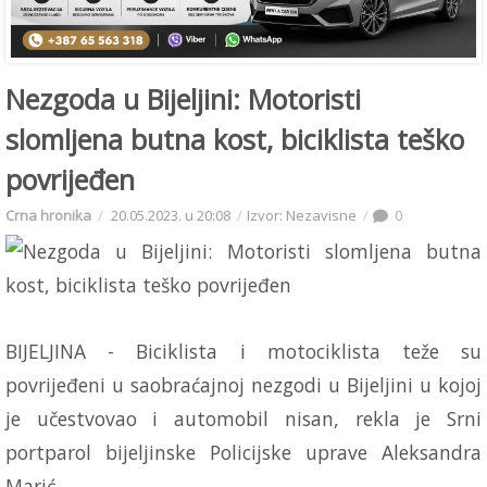
Nezgoda u Bijeljini: Motoristi
slomljena butna kost, biciklista teško
povrijeđen
Crna hronika
20.05.2023. u 20:08
Izvor: Nezavisne
0
BIJELJINA - Biciklista i motociklista teže su
povrijeđeni u saobraćajnoj nezgodi u Bijeljini u kojoj
je učestvovao i automobil nisan, rekla je Srni
portparol bijeljinske Policijske uprave Aleksandra
Marić.