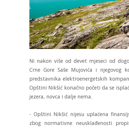
Ni nakon više od devet mjeseci od dogo
Crne Gore Saše Mujovića i njegovog ko
predstavnika elektroenergetskih kompani
Opštini Nikšić konačno početi da se ispla
jezera, novca i dalje nema.
- Opštini Nikšić nijesu uplaćena finansi
zbog normativne neusklađenosti prop