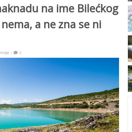
 naknadu na ime Bilećkog
e nema, a ne zna se ni
encije
2