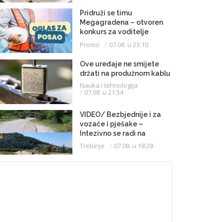
Pridruži se timu
Megagradena – otvoren
konkurs za voditelje
gradilišta
Promo
07.08. u 23:10
Ove uređaje ne smijete
držati na produžnom kablu
Nauka i tehnologija
07.08. u 21:54
VIDEO/ Bezbjednije i za
vozače i pješake –
Intezivno se radi na
proširenju saobraćajnice
Trebinje
07.08. u 18:28