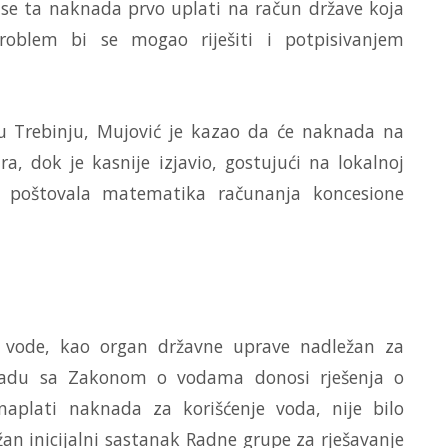
 se ta naknada prvo uplati na račun države koja
Problem bi se mogao riješiti i potpisivanjem
u Trebinju, Mujović je kazao da će naknada na
a, dok je kasnije izjavio, gostujući na lokalnoj
e poštovala matematika računanja koncesione
a vode, kao organ državne uprave nadležan za
kladu sa Zakonom o vodama donosi rješenja o
plati naknada za korišćenje voda, nije bilo
žan inicijalni sastanak Radne grupe za rješavanje