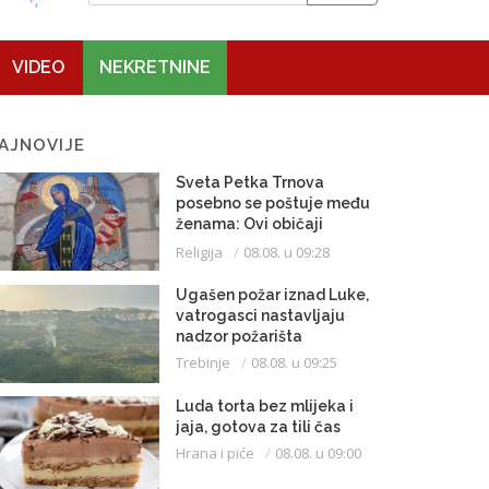
VIDEO
NEKRETNINE
AJNOVIJE
Sveta Petka Trnova
posebno se poštuje među
ženama: Ovi običaji
vijekovima se čuvaju
Religija
08.08. u 09:28
Ugašen požar iznad Luke,
vatrogasci nastavljaju
nadzor požarišta
Trebinje
08.08. u 09:25
Luda torta bez mlijeka i
jaja, gotova za tili čas
Hrana i piće
08.08. u 09:00