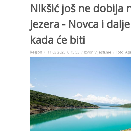
Nikšić još ne dobija
jezera - Novca i dalj
kada će biti
Region
11.03.2025. u 15:53
Izvor: Vijesti.me
Foto: Ag