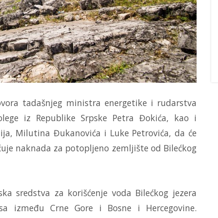
vora tadašnjeg ministra energetike i rudarstva
lege iz Republike Srpske Petra Đokića, kao i
ja, Milutina Đukanovića i Luke Petrovića, da će
ćuje naknada za potopljeno zemljište od Bilećkog
jska sredstva za korišćenje voda Bilećkog jezera
isa između Crne Gore i Bosne i Hercegovine.