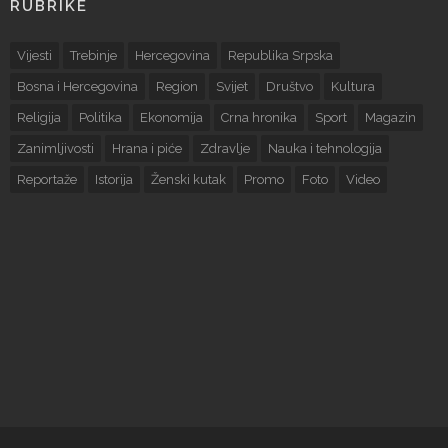
RUBRIKE
Vijesti
Trebinje
Hercegovina
Republika Srpska
Bosna i Hercegovina
Region
Svijet
Društvo
Kultura
Religija
Politika
Ekonomija
Crna hronika
Sport
Magazin
Zanimljivosti
Hrana i piće
Zdravlje
Nauka i tehnologija
Reportaže
Istorija
Ženski kutak
Promo
Foto
Video