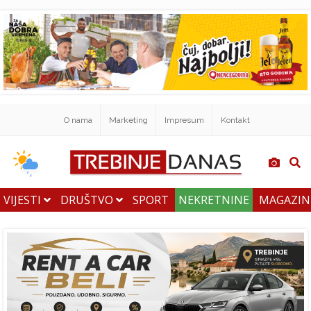
O nama
Marketing
Impresum
Kontakt
VIJESTI
DRUŠTVO
SPORT
NEKRETNINE
MAGAZI