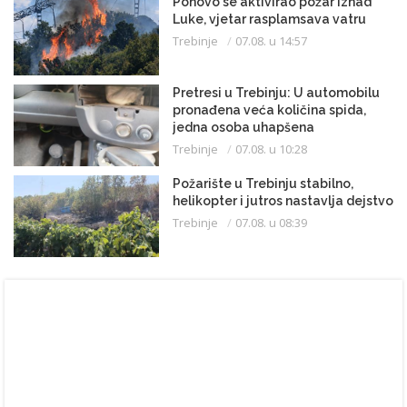
Ponovo se aktivirao požar iznad
Luke, vjetar rasplamsava vatru
Trebinje
07.08. u 14:57
Pretresi u Trebinju: U automobilu
pronađena veća količina spida,
jedna osoba uhapšena
Trebinje
07.08. u 10:28
Požarište u Trebinju stabilno,
helikopter i jutros nastavlja dejstvo
Trebinje
07.08. u 08:39