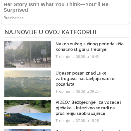
NAJNOVIJE U OVOJ KATEGORIJI
Nakon dužeg sušnog perioda kiša
konačno stigla u Trebinje
Trebinje
08.08. u 16:43
Ugašen požar iznad Luke,
vatrogasci nastavljaju nadzor
požarišta
Trebinje
08.08. u 09:25
VIDEO/ Bezbjednije i za vozače i
pješake – Intezivno se radi na
proširenju saobraćajnice
Trebinje
07.08. u 18:28