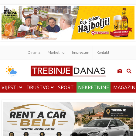
O nama
Marketing
Impresum
Kontakt
VIJESTI
DRUŠTVO
SPORT
NEKRETNINE
MAGAZI