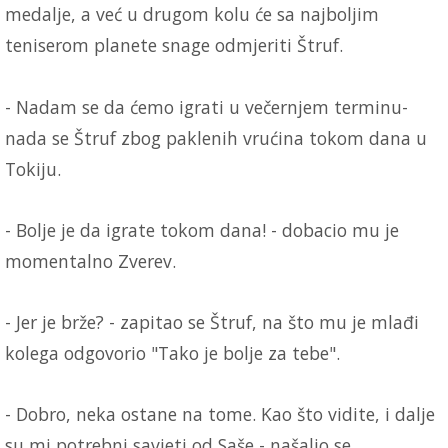
medalje, a već u drugom kolu će sa najboljim
teniserom planete snage odmjeriti Štruf.
- Nadam se da ćemo igrati u večernjem terminu-
nada se Štruf zbog paklenih vrućina tokom dana u
Tokiju.
- Bolje je da igrate tokom dana! - dobacio mu je
momentalno Zverev.
- Jer je brže? - zapitao se Štruf, na što mu je mlađi
kolega odgovorio "Tako je bolje za tebe".
- Dobro, neka ostane na tome. Kao što vidite, i dalje
su mi potrebni savjeti od Saše - našalio se