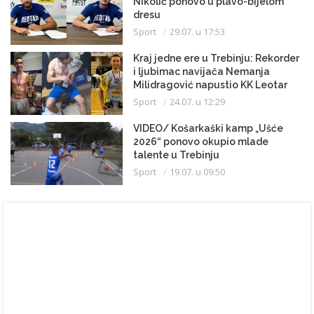
Nikolić ponovo u plavo-bijelom
dresu
Sport
29.07. u 17:53
Kraj jedne ere u Trebinju: Rekorder
i ljubimac navijača Nemanja
Milidragović napustio KK Leotar
Sport
24.07. u 12:29
VIDEO/ Košarkaški kamp „Ušće
2026“ ponovo okupio mlade
talente u Trebinju
Sport
19.07. u 09:50