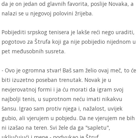
da je on jedan od glavnih favorita, poslije Novaka, a
nalazi se u njegovoj polovini žrijeba.
Pobijediti srpskog tenisera je lakše reći nego uraditi,
pogotovo za Štrufa koji ga nije pobijedio nijednom u
pet međusobnih susreta.
- Ovo je ogromna stvar! Baš sam želio ovaj meč, to će
biti izuzetno poseban trenutak. Novak je u
nevjerovatnoj formi i ja ću morati da igram svoj
najbolji tenis, u suprotnom neću imati nikakvu
šansu. Igrao sam protiv njega i, nažalost, uvijek
gubio, ali vjerujem u pobjedu. Da ne vjerujem ne bih
ni izašao na teren. Svi žele da ga "sapletu",
uključujući i mene - podvukao je Štruf.