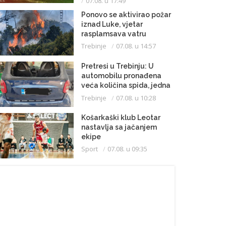
07.08. u 17:49
Ponovo se aktivirao požar
iznad Luke, vjetar
rasplamsava vatru
Trebinje
07.08. u 14:57
Pretresi u Trebinju: U
automobilu pronađena
veća količina spida, jedna
osoba uhapšena
Trebinje
07.08. u 10:28
Košarkaški klub Leotar
nastavlja sa jačanjem
ekipe
Sport
07.08. u 09:35