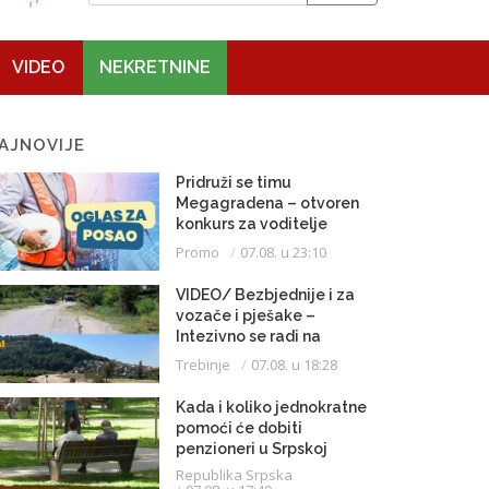
VIDEO
NEKRETNINE
AJNOVIJE
Pridruži se timu
Megagradena – otvoren
konkurs za voditelje
gradilišta
Promo
07.08. u 23:10
VIDEO/ Bezbjednije i za
vozače i pješake –
Intezivno se radi na
proširenju saobraćajnice
Trebinje
07.08. u 18:28
Kada i koliko jednokratne
pomoći će dobiti
penzioneri u Srpskoj
Republika Srpska