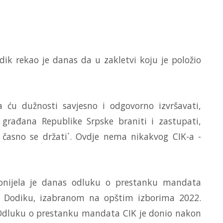
ik rekao je danas da u zakletvi koju je položio
 ću dužnosti savjesno i odgovorno izvršavati,
 građana Republike Srpske braniti i zastupati,
 časno se držati`. Ovdje nema nikakvog CIK-a -
donijela je danas odluku o prestanku mandata
u Dodiku, izabranom na opštim izborima 2022.
. Odluku o prestanku mandata CIK je donio nakon