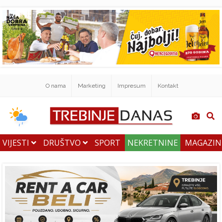
O nama
Marketing
Impresum
Kontakt
VIJESTI
DRUŠTVO
SPORT
NEKRETNINE
MAGAZI