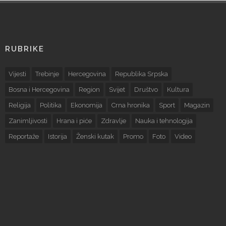
RUBRIKE
Vijesti
Trebinje
Hercegovina
Republika Srpska
Bosna i Hercegovina
Region
Svijet
Društvo
Kultura
Religija
Politika
Ekonomija
Crna hronika
Sport
Magazin
Zanimljivosti
Hrana i piće
Zdravlje
Nauka i tehnologija
Reportaže
Istorija
Ženski kutak
Promo
Foto
Video