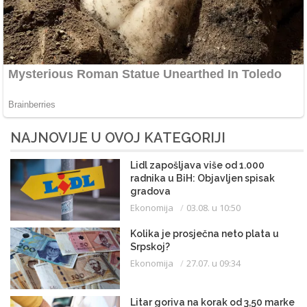
NAJNOVIJE U OVOJ KATEGORIJI
Lidl zapošljava više od 1.000
radnika u BiH: Objavljen spisak
gradova
Ekonomija
03.08. u 10:50
Kolika je prosječna neto plata u
Srpskoj?
Ekonomija
27.07. u 09:34
Litar goriva na korak od 3,50 marke