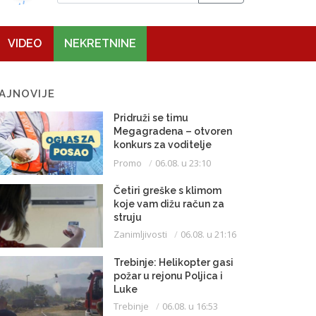
VIDEO
NEKRETNINE
AJNOVIJE
Pridruži se timu
Megagradena – otvoren
konkurs za voditelje
gradilišta
Promo
06.08. u 23:10
Četiri greške s klimom
koje vam dižu račun za
struju
Zanimljivosti
06.08. u 21:16
Trebinje: Helikopter gasi
požar u rejonu Poljica i
Luke
Trebinje
06.08. u 16:53