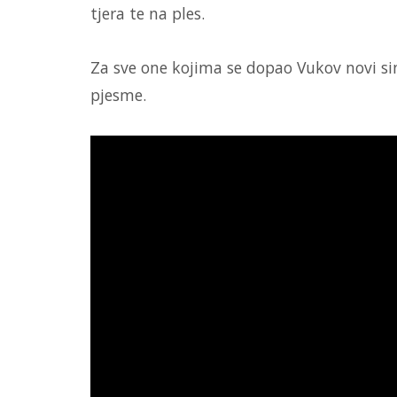
tjera te na ples.
Za sve one kojima se dopao Vukov novi sin
pjesme.