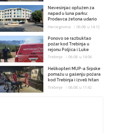
Nevesinjac optužen za
napad u luna parku:
Prodavca žetona udario
mikrofonom u glavu
Hercegovina
06.08. u 14:12
Ponovo se razbuktao
požar kod Trebinja u
rejonu Poljica i Luke
Trebinje
06.08. u 14:06
Helikopteri MUP-a Srpske
pomažu u gašenju požara
kod Trebinja i izveli hitan
medicinski let do
Trebinje
06.08. u 11:42
Beograda