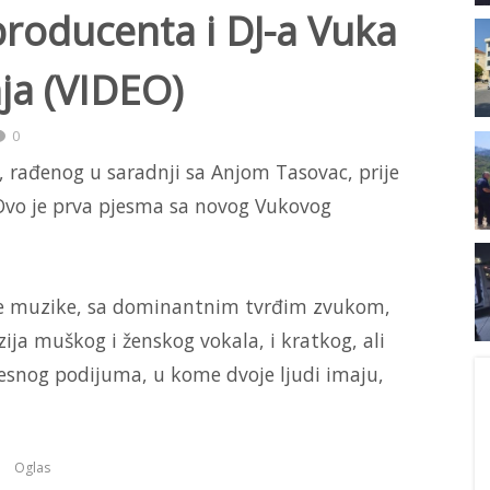
roducenta i DJ-a Vuka
nja (VIDEO)
0
', rađenog u saradnji sa Anjom Tasovac, prije
 Ovo je prva pjesma sa novog Vukovog
ske muzike, sa dominantnim tvrđim zvukom,
ija muškog i ženskog vokala, i kratkog, ali
lesnog podijuma, u kome dvoje ljudi imaju,
Oglas