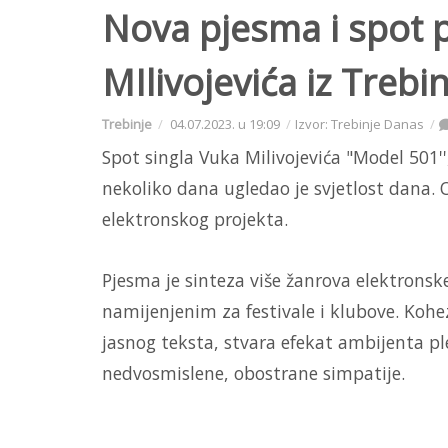
Nova pjesma i spot p
MIlivojevića iz Trebi
Trebinje
04.07.2023. u 19:09
Izvor: Trebinje Danas
Spot singla Vuka Milivojevića "Model 501'
nekoliko dana ugledao je svjetlost dana.
elektronskog projekta.
Pjesma je sinteza više žanrova elektron
namijenjenim za festivale i klubove. Kohez
jasnog teksta, stvara efekat ambijenta p
nedvosmislene, obostrane simpatije.