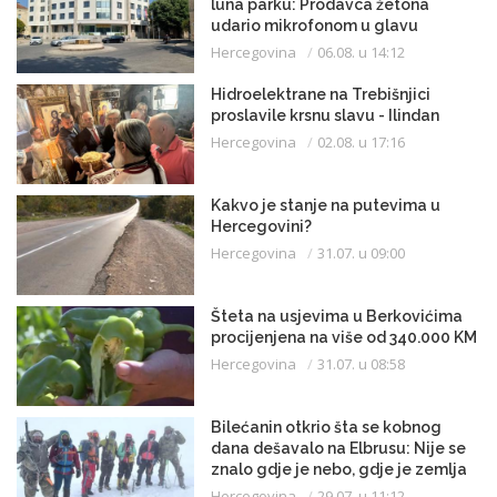
luna parku: Prodavca žetona
udario mikrofonom u glavu
Hercegovina
06.08. u 14:12
Hidroelektrane na Trebišnjici
proslavile krsnu slavu - Ilindan
Hercegovina
02.08. u 17:16
Kakvo je stanje na putevima u
Hercegovini?
Hercegovina
31.07. u 09:00
Šteta na usjevima u Berkovićima
procijenjena na više od 340.000 KM
Hercegovina
31.07. u 08:58
Bilećanin otkrio šta se kobnog
dana dešavalo na Elbrusu: Nije se
znalo gdje je nebo, gdje je zemlja
Hercegovina
29.07. u 11:12