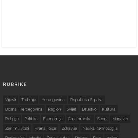
RUBRIKE
Vijesti
Trebinje
Hercegovina
Republika Srpska
Bosna i Hercegovina
Region
Svijet
Društvo
Kultura
Religija
Politika
Ekonomija
Crna hronika
Sport
Magazin
Zanimljivosti
Hrana i piće
Zdravlje
Nauka i tehnologija
Reportaže
Istorija
Ženski kutak
Promo
Foto
Video