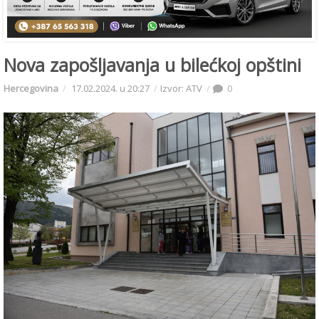
Nova zapošljavanja u bilećkoj opštini
Hercegovina
17.02.2024. u 20:27
Izvor: ATV
0