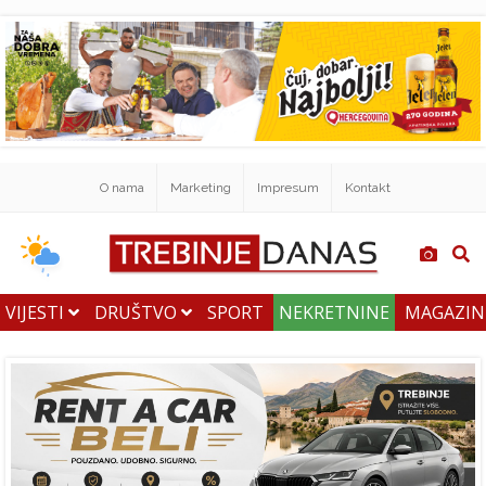
O nama
Marketing
Impresum
Kontakt
VIJESTI
DRUŠTVO
SPORT
NEKRETNINE
MAGAZI