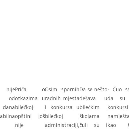
 nije
Priča o
Osim spornih
Da se nešto
- Čuo 
a, od
otkazima u
radnih mjesta
dešava u
da su 
 dana
bilećkoj
i konkursa u
bilećkim
konkursi
abilna
opštini još
bilećkoj
školama
namješt
nije
administraciji,
čuli su i
kao š