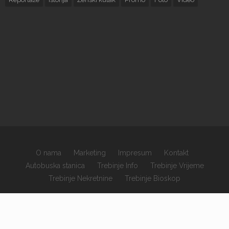
O nama
Marketing
Impresum
Kontakt
Autobuska stanica
Trebinje Info
Trebinje Vrijeme
Trebinje Nekretnine
Trebinje Bioskop
×
Copyrights © 2026 sva prava zadržana.