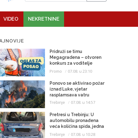
VIDEO
NEKRETNINE
AJNOVIJE
Pridruži se timu
Megagradena – otvoren
konkurs za voditelje
gradilišta
Promo
07.08. u 23:10
Ponovo se aktivirao požar
iznad Luke, vjetar
rasplamsava vatru
Trebinje
07.08. u 14:57
Pretresi u Trebinju: U
automobilu pronađena
veća količina spida, jedna
osoba uhapšena
Trebinje
07.08. u 10:28