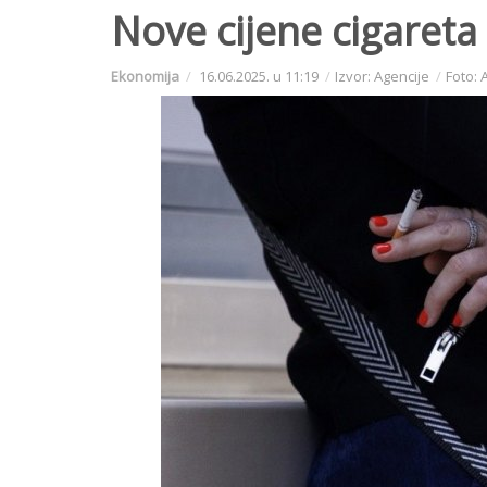
Nove cijene cigareta
Ekonomija
16.06.2025. u 11:19
Izvor: Agencije
Foto: 