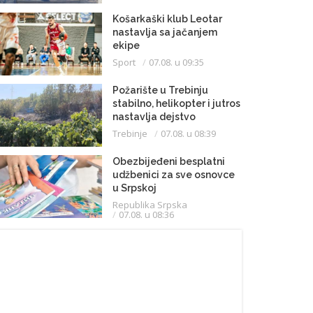
Košarkaški klub Leotar
nastavlja sa jačanjem
ekipe
Sport
07.08. u 09:35
Požarište u Trebinju
stabilno, helikopter i jutros
nastavlja dejstvo
Trebinje
07.08. u 08:39
Obezbijeđeni besplatni
udžbenici za sve osnovce
u Srpskoj
Republika Srpska
07.08. u 08:36