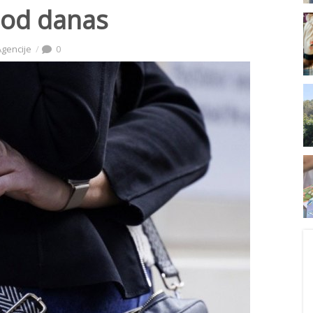
 od danas
Agencije
0